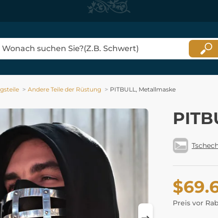
gsteile
Andere Teile der Rüstung
PITBULL, Metallmaske
PITB
Tschech
$69.
Preis vor Ra