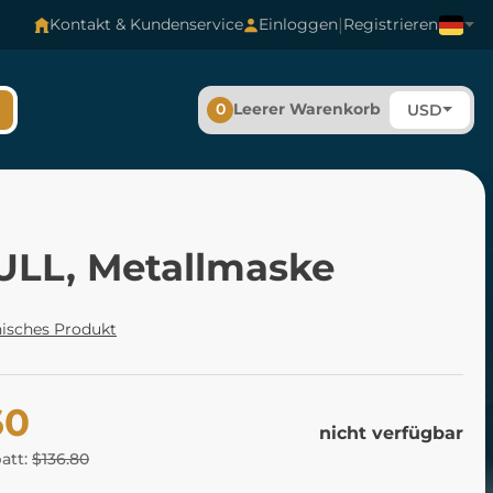
|
Kontakt & Kundenservice
Einloggen
Registrieren
0
Leerer Warenkorb
USD
ULL, Metallmaske
isches Produkt
60
nicht verfügbar
batt:
$136.80