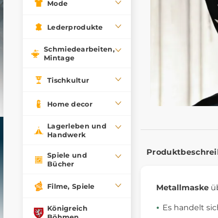
Mode
Lederprodukte
Schmiedearbeiten,
Mintage
Tischkultur
Home decor
Lagerleben und
Handwerk
Produktbeschre
Spiele und
Bücher
Filme, Spiele
Metallmaske
üb
Es handelt si
Königreich
Böhmen