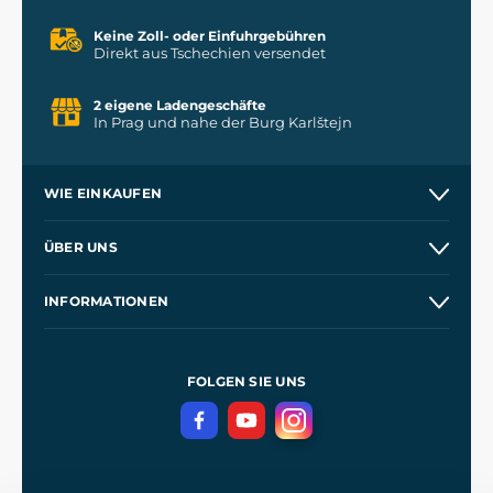
Keine Zoll- oder Einfuhrgebühren
Direkt aus Tschechien versendet
2 eigene Ladengeschäfte
In Prag und nahe der Burg Karlštejn
WIE EINKAUFEN
Versand und Zahlung
ÜBER UNS
Großhandel
Unsere Geschichte
INFORMATIONEN
Kontakt
Unsere Werkstätten
Allgemeine Geschäftsbedingungen
Referenzen
und
Kingdom Come: Deliverance
Datenschutzerklärung
FOLGEN SIE UNS