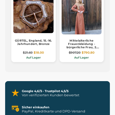
GÜRTEL, England, 15.-16.
Mittelalterliche
Jahrhundert, Bronze
Frauenkleidung -
bürgerliche Frau, 2.
Hälfte des 14.
$21.60
$18.00
$907.20
$790.80
Auf Lager
Auf Lager
Google 4,6/5 · Trustpilot 4,5/5
Von verifizierten Kunden bewertet
Sicher einkaufen
PayPal, Kreditkarte und DPD-Versand