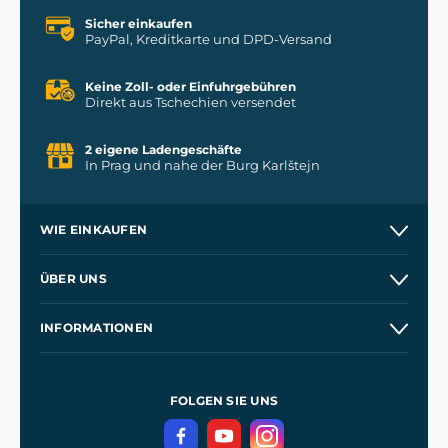
Sicher einkaufen
PayPal, Kreditkarte und DPD-Versand
Keine Zoll- oder Einfuhrgebühren
Direkt aus Tschechien versendet
2 eigene Ladengeschäfte
In Prag und nahe der Burg Karlštejn
WIE EINKAUFEN
Versand und Zahlung
ÜBER UNS
Großhandel
Unsere Geschichte
INFORMATIONEN
Kontakt
Unsere Werkstätten
Allgemeine Geschäftsbedingungen
Referenzen
und
Kingdom Come: Deliverance
Datenschutzerklärung
FOLGEN SIE UNS