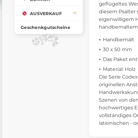
geflügeltes We
diesem Psalter 
AUSVERKAUF
eigenwilligem H
handbemaltem Ei
Geschenkgutscheine
Handbemalt
30 x 50 mm
Das Paket enth
Material: Holz
Die Serie Codex
originellen Ans
Handwerkskunst 
Szenen von den 
hochwertiges E
vollständiges O
lateinischen - 