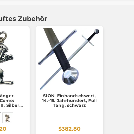
uftes Zubehör
änger,
SION, Einhandschwert,
 Come:
14.–15. Jahrhundert, Full
II, Silber
Tang, schwarz
000
.20
$382.80