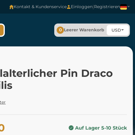
|
Kontakt & Kundenservice
Einloggen
Registrieren
0
Leerer Warenkorb
USD
lalterlicher Pin Draco
lis
ter
0
Auf Lager 5-10 Stück