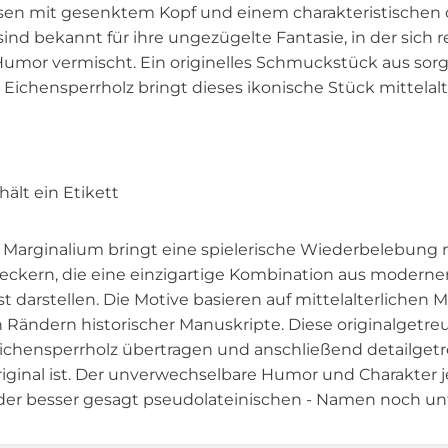
sen mit gesenktem Kopf und einem charakteristischen o
sind bekannt für ihre ungezügelte Fantasie, in der sich r
umor vermischt. Ein originelles Schmuckstück aus sorgfä
chensperrholz bringt dieses ikonische Stück mittelalter
ält ein Etikett
 Marginalium bringt eine spielerische Wiederbelebung m
teckern, die eine einzigartige Kombination aus moderner
darstellen. Die Motive basieren auf mittelalterlichen Ma
Rändern historischer Manuskripte. Diese originalgetreu
ichensperrholz übertragen und anschließend detailgetr
riginal ist. Der unverwechselbare Humor und Charakter 
oder besser gesagt pseudolateinischen - Namen noch unt