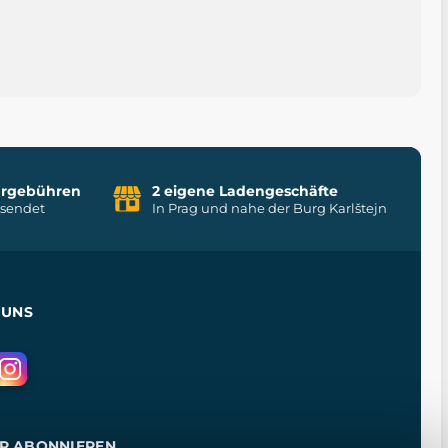
uhrgebühren
2 eigene Ladengeschäfte
rsendet
In Prag und nahe der Burg Karlštejn
 UNS
R ABONNIEREN