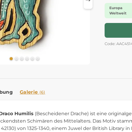
Europa
Weltweit
Code: AAC451
ibung
Galerie
(6)
Draco Humilis
(Bescheidener Drache) ist eine original
uckendsten Schimären des Mittelalters. Das Motiv sta
 42130) von 1325-1340, einem Juwel der British Library i