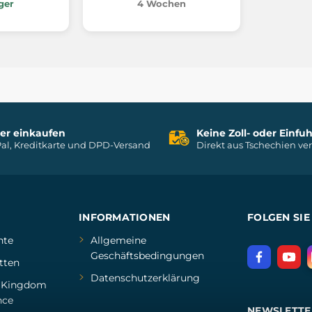
ger
4 Wochen
her einkaufen
Keine Zoll- oder Einf
al, Kreditkarte und DPD-Versand
Direkt aus Tschechien ve
INFORMATIONEN
FOLGEN SIE
hte
Allgemeine
Geschäftsbedingungen
tten
Datenschutzerklärung
d
Kingdom
nce
NEWSLETTE