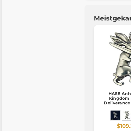
Meistgeka
HASE Anh
Kingdom
Deliverance 
925/1
$109