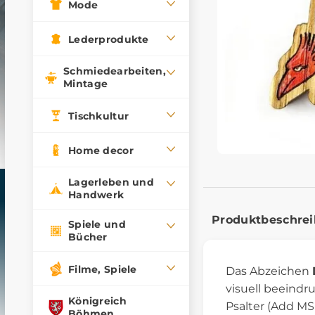
Mode
Lederprodukte
Schmiedearbeiten,
Mintage
Tischkultur
Home decor
Lagerleben und
Handwerk
Produktbeschre
Spiele und
Bücher
Filme, Spiele
Das Abzeichen
visuell beeindr
Königreich
Psalter (Add MS
Böhmen