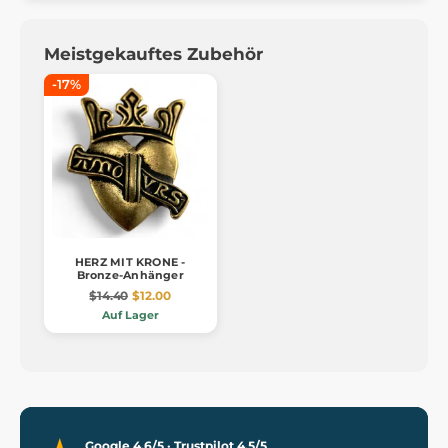
Meistgekauftes Zubehör
-17%
HERZ MIT KRONE -
Bronze-Anhänger
$14.40
$12.00
Auf Lager
Google 4,6/5 · Trustpilot 4,5/5