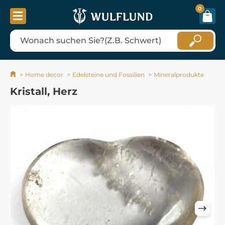
0
Home decor
Edelsteine ​​und Fossilien
Mineralprodukte
Kristall, Herz