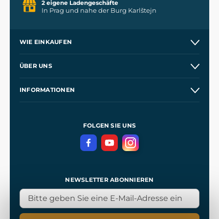
2 eigene Ladengeschäfte
In Prag und nahe der Burg Karlštejn
WIE EINKAUFEN
Versand und Zahlung
ÜBER UNS
Großhandel
Unsere Geschichte
INFORMATIONEN
Kontakt
Unsere Werkstätten
Allgemeine Geschäftsbedingungen
Referenzen
und
Kingdom Come: Deliverance
Datenschutzerklärung
FOLGEN SIE UNS
NEWSLETTER ABONNIEREN