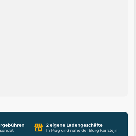
uhrgebühren
2 eigene Ladengeschäfte
rsendet
In Prag und nahe der Burg Karlštejn