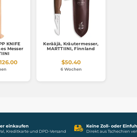
PP KNIFE
Kerääjä, Kräutermesser,
hes Messer
MARTTIINI, Finnland
IINI
126.00
$50.40
hen
6 Wochen
her einkaufen
Keine Zoll- oder Einf
al, Kreditkarte und DPD-Versand
Direkt aus Tschechien ve