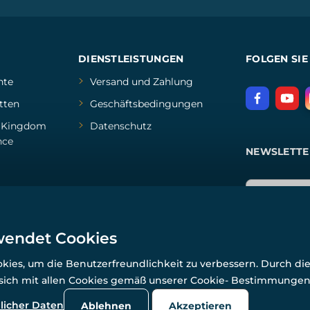
DIENSTLEISTUNGEN
FOLGEN SIE
hte
Versand und Zahlung
tten
Geschäftsbedingungen
d
Kingdom
Datenschutz
nce
NEWSLETTE
wendet Cookies
ies, um die Benutzerfreundlichkeit zu verbessern. Durch di
 sich mit allen Cookies gemäß unserer Cookie- Bestimmunge
© Alle Rechte vorbehalten. www.wulflund.de 2007-2026.
Powered by
Simplia.cz
, protected by reCAPTCHA.
licher Daten
Ablehnen
Akzeptieren