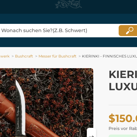
dwerk
Bushcraft
Messer für Bushcraft
KIERINKI - FINNISCHES LUX
KIER
LUXU
$150
Preis vor Ra