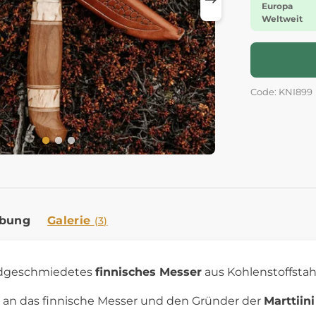
Europa
Weltweit
Code: KNI899
ibung
Galerie
(3)
ndgeschmiedetes
finnisches Messer
aus Kohlenstoffstahl
n das finnische Messer und den Gründer der
Marttiini