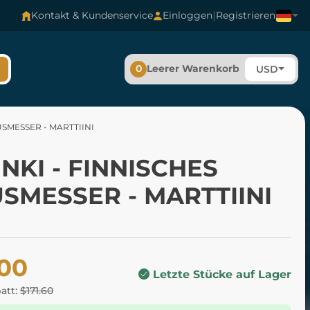
|
Kontakt & Kundenservice
Einloggen
Registrieren
0
Leerer Warenkorb
USD
USMESSER - MARTTIINI
INKI - FINNISCHES
SMESSER - MARTTIINI
.00
Letzte Stücke auf Lager
batt:
$171.60