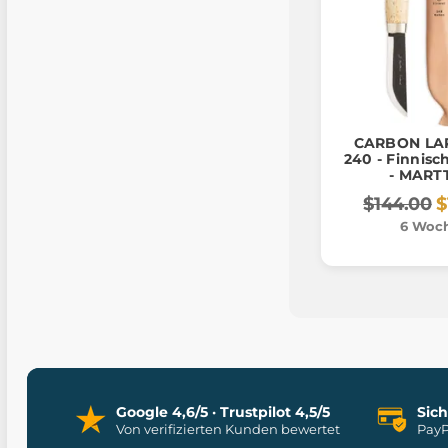
CARBON LA
240 - Finnisc
- MARTT
$144.00
$
6 Woc
Google 4,6/5 · Trustpilot 4,5/5
Sic
Von verifizierten Kunden bewertet
PayP