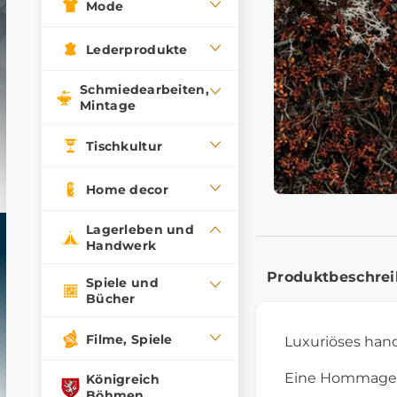
Mode
Lederprodukte
Schmiedearbeiten,
Mintage
Tischkultur
Home decor
Lagerleben und
Handwerk
Produktbeschre
Spiele und
Bücher
Filme, Spiele
Luxuriöses ha
Eine Hommage a
Königreich
Böhmen