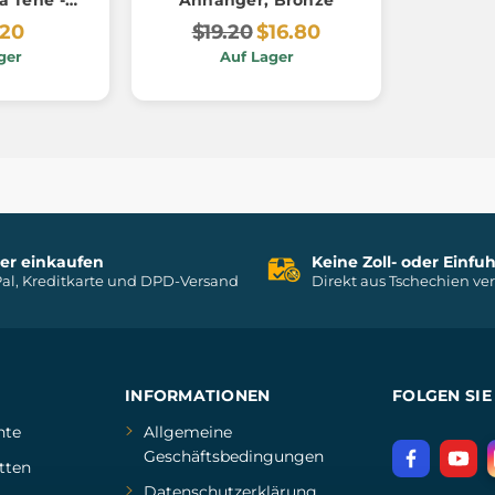
nd
.20
$19.20
$16.80
ger
Auf Lager
her einkaufen
Keine Zoll- oder Einf
al, Kreditkarte und DPD-Versand
Direkt aus Tschechien ve
INFORMATIONEN
FOLGEN SIE
hte
Allgemeine
Geschäftsbedingungen
tten
Datenschutzerklärung