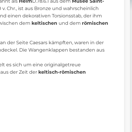
annt als
Helm
D.78.6.1 aus dem
Musée Saint-
v. Chr., ist aus Bronze und wahrscheinlich
und einen dekorativen Torsionsstab, der ihm
g zwischen dem
keltischen
und dem
römischen
an der Seite Caesars kämpften, waren in der
endeckel. Die Wangenklappen bestanden aus
t es sich um eine originalgetreue
aus der Zeit der
keltisch-römischen