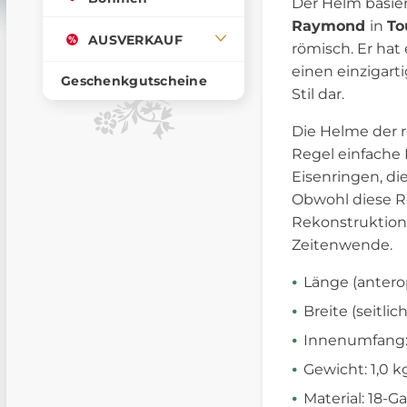
Der Helm basie
Raymond
in
To
AUSVERKAUF
römisch. Er hat
einen einzigart
Geschenkgutscheine
Stil dar.
Die Helme der r
Regel einfache
Eisenringen, di
Obwohl diese Re
Rekonstruktion 
Zeitenwende.
Länge (anterop
Breite (seitlic
Innenumfang:
Gewicht: 1,0 k
Material: 18-G