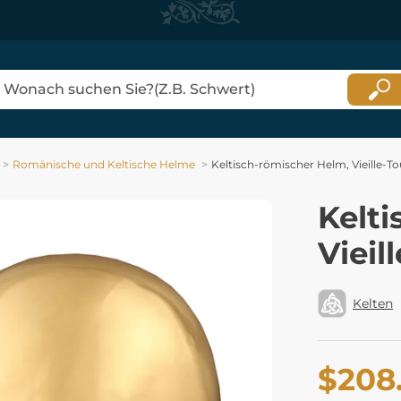
Romänische und Keltische Helme
Keltisch-römischer Helm, Vieille-T
Kelt
Vieil
Kelten
$208