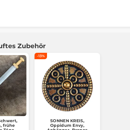
uftes Zubehör
-13%
Schwert,
SONNEN KREIS,
, frühe
Oppidum Envy,
La Téne -
Anhänger, Bronze