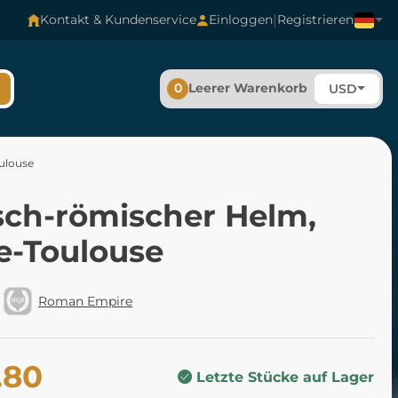
|
Kontakt & Kundenservice
Einloggen
Registrieren
0
Leerer Warenkorb
USD
oulouse
isch-römischer Helm,
le-Toulouse
Roman Empire
.80
Letzte Stücke auf Lager