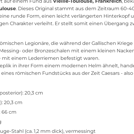
rt auf einem Fund aus
Vieille-Toulouse, Frankreich
, bek
ulouse
. Dieses Original stammt aus dem Zeitraum 60-40 
 eine runde Form, einen leicht verlängerten Hinterkopf 
igen Charakter verleiht. Er stellt somit einen Übergan
ömischen Legionäre, die während der Gallischen Kriege 
 Messing- oder Bronzeschalen mit einem kleinen Nack
e mit einem Lederriemen befestigt waren.
plik in ihrer Form einem modernen Helm ähnelt, handel
eines römischen Fundstücks aus der Zeit Caesars - also 
osterior): 20,3 cm
h): 20,3 cm
 66 cm
g
auge-Stahl (ca. 1,2 mm dick), vermessingt