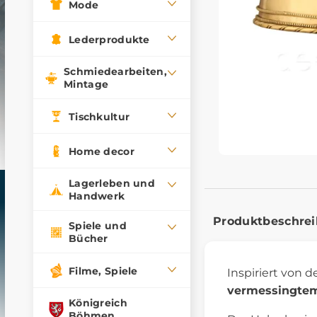
Mode
Lederprodukte
Schmiedearbeiten,
Mintage
Tischkultur
Home decor
Lagerleben und
Handwerk
Produktbeschre
Spiele und
Bücher
Filme, Spiele
Inspiriert von 
vermessingtem
Königreich
Böhmen