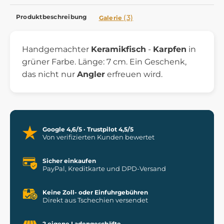
Produktbeschreibung
(3)
Galerie
Handgemachter
Keramikfisch
-
Karpfen
in
grüner Farbe. Länge: 7 cm. Ein Geschenk,
das nicht nur
Angler
erfreuen wird.
Google 4,6/5 · Trustpilot 4,5/5
Von verifizierten Kunden bewertet
Sicher einkaufen
PayPal, Kreditkarte und DPD-Versand
Keine Zoll- oder Einfuhrgebühren
Direkt aus Tschechien versendet
2 eigene Ladengeschäfte