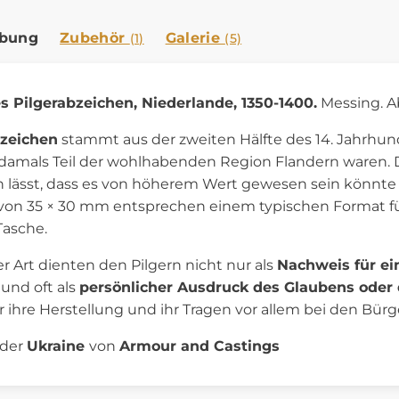
ibung
Zubehör
Galerie
(1)
(5)
es Pilgerabzeichen, Niederlande, 1350-1400.
Messing. 
bzeichen
stammt aus der zweiten Hälfte des 14. Jahrhu
e damals Teil der wohlhabenden Region Flandern waren. 
n lässt, dass es von höherem Wert gewesen sein könnte a
n 35 × 30 mm entsprechen einem typischen Format für
Tasche.
r Art dienten den Pilgern nicht nur als
Nachweis für ein
und oft als
persönlicher Ausdruck des Glaubens oder
 ihre Herstellung und ihr Tragen vor allem bei den Bür
 der
Ukraine
von
Armour and Castings