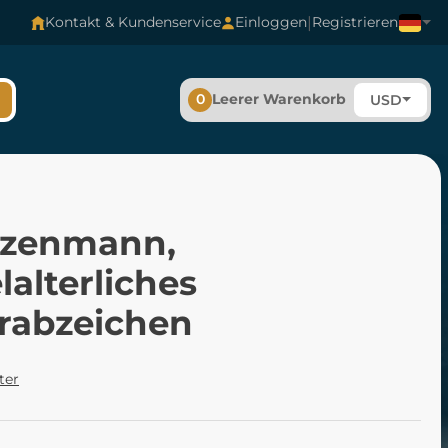
|
Kontakt & Kundenservice
Einloggen
Registrieren
0
Leerer Warenkorb
USD
zenmann,
lalterliches
erabzeichen
ter