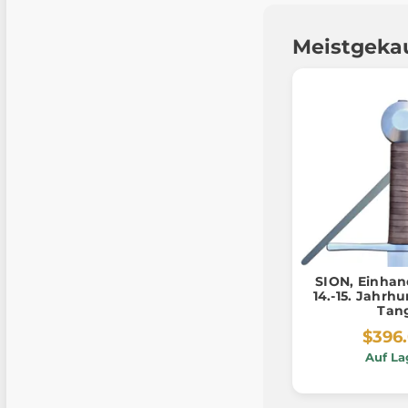
Meistgeka
SION, Einhan
14.-15. Jahrhu
Tan
$396
Auf La