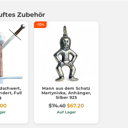
uftes Zubehör
-10%
dschwert,
Mann aus dem Schatz
ndert, Full
Martynivka, Anhänger,
g
Silber 925
.00
$74.40
$67.20
ger
Auf Lager