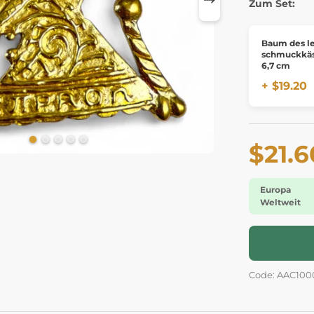
Zum Set:
Baum des l
schmuckkä
6,7 cm
+ $19.20
$21.6
Europa
Weltweit
Code: AAC100