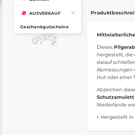
Produktbeschre
AUSVERKAUF
Geschenkgutscheine
Mittelalterlich
Dieses
Pilgera
hergestellt, di
darauf schließe
Abmessungen vo
Hut oder einer 
Abzeichen diese
Schutzamulett
Niederlande war
Hergestellt in