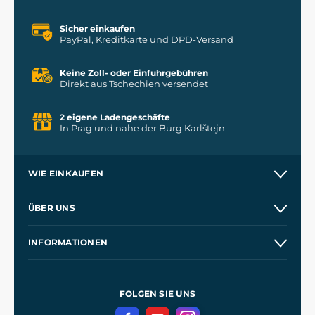
Sicher einkaufen
PayPal, Kreditkarte und DPD-Versand
Keine Zoll- oder Einfuhrgebühren
Direkt aus Tschechien versendet
2 eigene Ladengeschäfte
In Prag und nahe der Burg Karlštejn
WIE EINKAUFEN
Versand und Zahlung
ÜBER UNS
Großhandel
Unsere Geschichte
INFORMATIONEN
Kontakt
Unsere Werkstätten
Allgemeine Geschäftsbedingungen
Referenzen
und
Kingdom Come: Deliverance
Datenschutzerklärung
FOLGEN SIE UNS