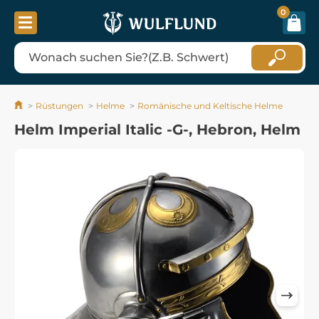
0
Rüstungen
Helme
Romänische und Keltische Helme
Helm Imperial Italic -G-, Hebron, Helm