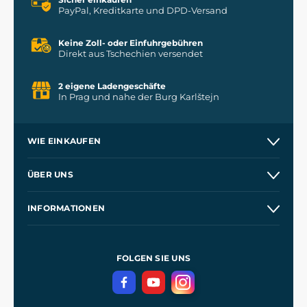
PayPal, Kreditkarte und DPD-Versand
Keine Zoll- oder Einfuhrgebühren
Direkt aus Tschechien versendet
2 eigene Ladengeschäfte
In Prag und nahe der Burg Karlštejn
WIE EINKAUFEN
Versand und Zahlung
ÜBER UNS
Großhandel
Unsere Geschichte
INFORMATIONEN
Kontakt
Unsere Werkstätten
Allgemeine Geschäftsbedingungen
Referenzen
und
Kingdom Come: Deliverance
Datenschutzerklärung
FOLGEN SIE UNS