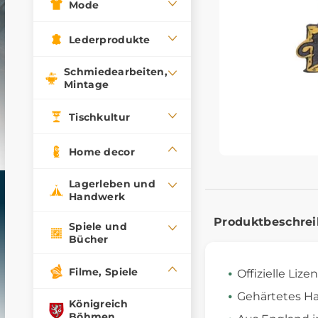
Mode
Lederprodukte
Schmiedearbeiten,
Mintage
Tischkultur
Home decor
Lagerleben und
Handwerk
Produktbeschre
Spiele und
Bücher
Filme, Spiele
Offizielle Lize
Gehärtetes Ha
Königreich
Böhmen