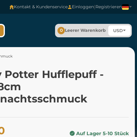
|
Kontakt & Kundenservice
Einloggen
Registrieren
0
Leerer Warenkorb
USD
schmuck
 Potter Hufflepuff -
8cm
nachtsschmuck
0
Auf Lager 5-10 Stück