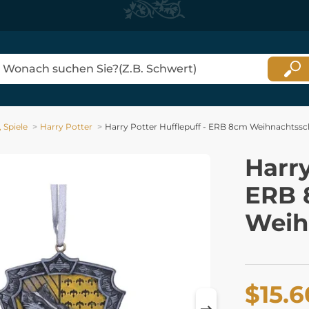
 Spiele
Harry Potter
Harry Potter Hufflepuff - ERB 8cm Weihnachts
Harry
ERB 
Weih
$15.6