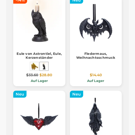
-14%
Neu
Eule von Astrontiel, Eule,
Fledermaus,
Kerzenständer
Weihnachtsschmuck
$33.60
$28.80
$14.40
Auf Lager
Auf Lager
Neu
Neu