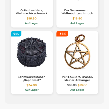
Gotisches Herz,
Der Sensenmann,
Weihnachtsschmuck
Weihnachtsschmuck
$16.80
$16.80
Auf Lager
Auf Lager
Neu
-36%
Schmuckkästchen
PENTAGRAM, Bronze,
„Baphomet“
kleiner Anhänger
$34.80
$16.80
$10.80
Auf Lager
Auf Lager