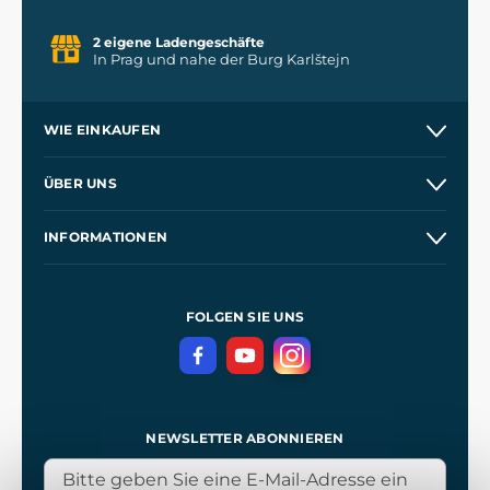
2 eigene Ladengeschäfte
In Prag und nahe der Burg Karlštejn
WIE EINKAUFEN
Versand und Zahlung
ÜBER UNS
Großhandel
Unsere Geschichte
INFORMATIONEN
Kontakt
Unsere Werkstätten
Allgemeine Geschäftsbedingungen
Referenzen
und
Kingdom Come: Deliverance
Datenschutzerklärung
FOLGEN SIE UNS
NEWSLETTER ABONNIEREN