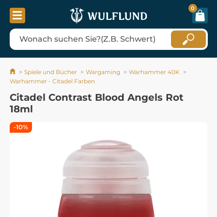
0
Spiele und Bücher
Wargaming
Warhammer 40K
Warhammer - Citadel Farben
Citadel Contrast Blood Angels Rot
18ml
-10%