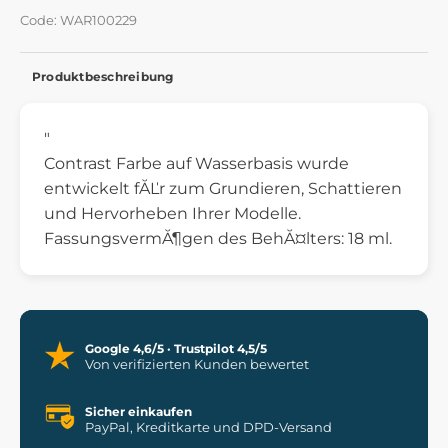
Code: WAR100229
Produktbeschreibung
"
Contrast Farbe auf Wasserbasis wurde
entwickelt fĂĽr
zum
Grundieren, Schattieren
und Hervorheben Ihrer Modelle.
FassungsvermĂ¶gen des BehĂ¤lters: 18 ml
.
Google 4,6/5 · Trustpilot 4,5/5
Von verifizierten Kunden bewertet
Sicher einkaufen
PayPal, Kreditkarte und DPD-Versand