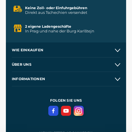
Keine Zoll- oder Einfuhrgebühren
Direkt aus Tschechien versendet
2 eigene Ladengeschäfte
In Prag und nahe der Burg Karlštejn
WIE EINKAUFEN
Versand und Zahlung
ÜBER UNS
Großhandel
Unsere Geschichte
INFORMATIONEN
Kontakt
Unsere Werkstätten
Allgemeine Geschäftsbedingungen
Referenzen
und
Kingdom Come: Deliverance
Datenschutzerklärung
FOLGEN SIE UNS