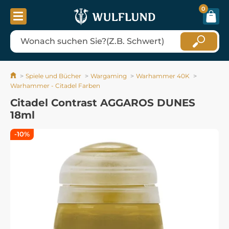
0
Spiele und Bücher
Wargaming
Warhammer 40K
Warhammer - Citadel Farben
Citadel Contrast AGGAROS DUNES
18ml
-10%