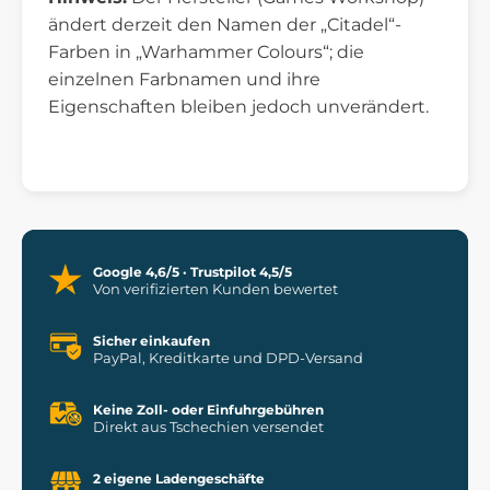
ändert derzeit den Namen der „Citadel“-
Farben in „Warhammer Colours“; die
einzelnen Farbnamen und ihre
Eigenschaften bleiben jedoch unverändert.
Google 4,6/5 · Trustpilot 4,5/5
Von verifizierten Kunden bewertet
Sicher einkaufen
PayPal, Kreditkarte und DPD-Versand
Keine Zoll- oder Einfuhrgebühren
Direkt aus Tschechien versendet
2 eigene Ladengeschäfte