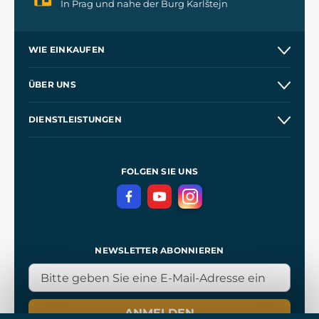
In Prag und nahe der Burg Karlštejn
WIE EINKAUFEN
Versand und Zahlung
ÜBER UNS
Großhandel
Unsere Geschichte
DIENSTLEISTUNGEN
Kontakt
Unsere Werkstätten
Versand und Zahlung
Referenzen
und
Kingdom Come: Deliverance
Geschäftsbedingungen
FOLGEN SIE UNS
Datenschutz
NEWSLETTER ABONNIEREN
ANMELDEN