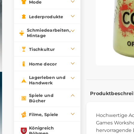
Mode
Lederprodukte
Schmiedearbeiten,
Mintage
Tischkultur
Home decor
Lagerleben und
Handwerk
Produktbeschre
Spiele und
Bücher
Filme, Spiele
Hochwertige Acr
Games Workshop
Königreich
hervorragende D
Böhmen