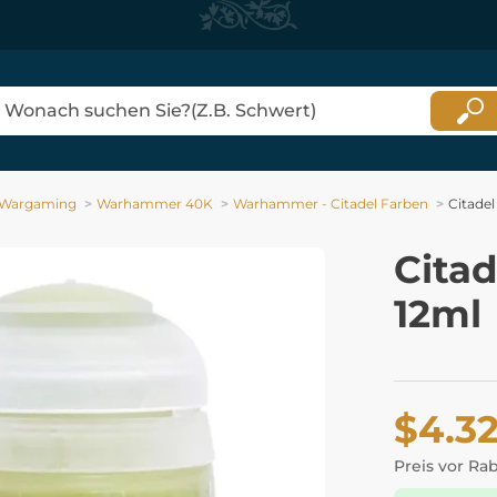
Wargaming
Warhammer 40K
Warhammer - Citadel Farben
Citade
Cita
12ml
$4.3
Preis vor Ra