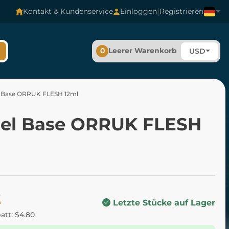
|
Kontakt & Kundenservice
Einloggen
Registrieren
0
Leerer Warenkorb
USD
l Base ORRUK FLESH 12ml
del Base ORRUK FLESH
2
Letzte Stücke auf Lager
batt:
$4.80