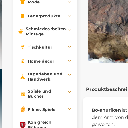
Mode
Lederprodukte
Schmiedearbeiten,
Mintage
Tischkultur
Home decor
Lagerleben und
Handwerk
Produktbeschre
Spiele und
Bücher
Filme, Spiele
Bo-shuriken
ist
dem Arm, von de
Königreich
geworfen.
Böhmen