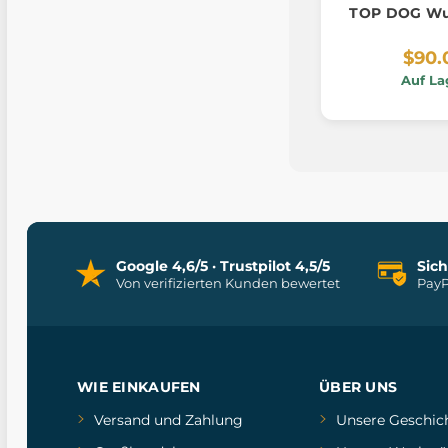
TOP DOG Wu
$90.
Auf La
Google 4,6/5 · Trustpilot 4,5/5
Sic
Von verifizierten Kunden bewertet
PayP
WIE EINKAUFEN
ÜBER UNS
Versand und Zahlung
Unsere Geschic