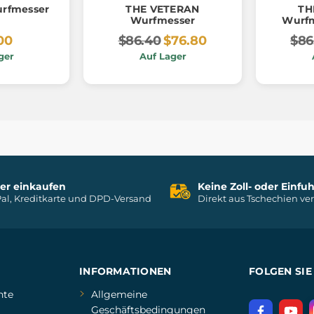
rfmesser
THE VETERAN
TH
Wurfmesser
Wurfm
00
$86.40
$76.80
$86
ger
Auf Lager
her einkaufen
Keine Zoll- oder Einf
al, Kreditkarte und DPD-Versand
Direkt aus Tschechien ve
INFORMATIONEN
FOLGEN SIE
hte
Allgemeine
Geschäftsbedingungen