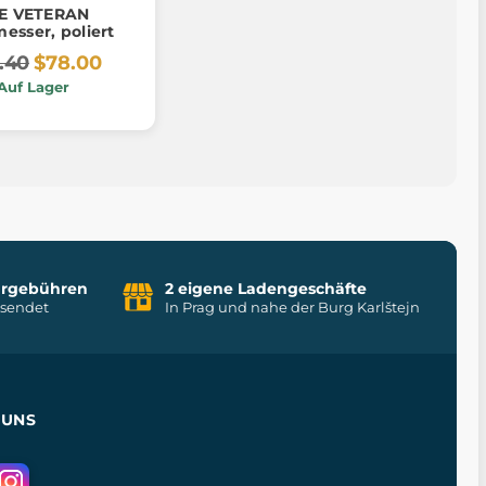
E VETERAN
esser, poliert
.40
$78.00
Auf Lager
uhrgebühren
2 eigene Ladengeschäfte
rsendet
In Prag und nahe der Burg Karlštejn
 UNS