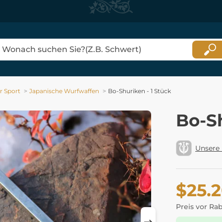
 Sport
Japanische Wurfwaffen
Bo-Shuriken - 1 Stück
Bo-Sh
Unsere
$25.
Preis vor Ra