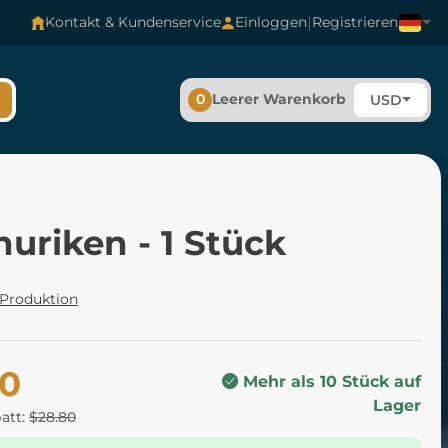
|
Kontakt & Kundenservice
Einloggen
Registrieren
0
Leerer Warenkorb
USD
uriken - 1 Stück
 Produktion
20
Mehr als 10 Stück auf
Lager
batt:
$28.80