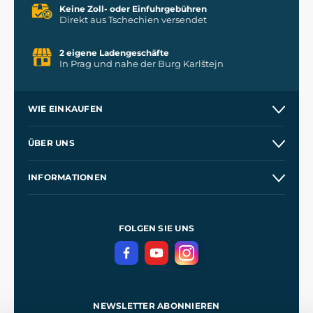
Keine Zoll- oder Einfuhrgebühren
Direkt aus Tschechien versendet
2 eigene Ladengeschäfte
In Prag und nahe der Burg Karlštejn
WIE EINKAUFEN
Versand und Zahlung
ÜBER UNS
Großhandel
Unsere Geschichte
INFORMATIONEN
Kontakt
Unsere Werkstätten
Allgemeine Geschäftsbedingungen
Referenzen
und
Kingdom Come: Deliverance
Datenschutzerklärung
FOLGEN SIE UNS
NEWSLETTER ABONNIEREN