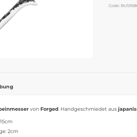
Code: BUS958
ibung
beinmesser
von
Forged
. Handgeschmiedet aus
japani
 15cm
nge: 2cm