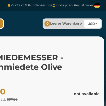
|
Kontakt & Kundenservice
Einloggen
Registrieren
0
Leerer Warenkorb
USD
IEDEMESSER -
hmiedete Olive
20
not available
batt:
$97.20