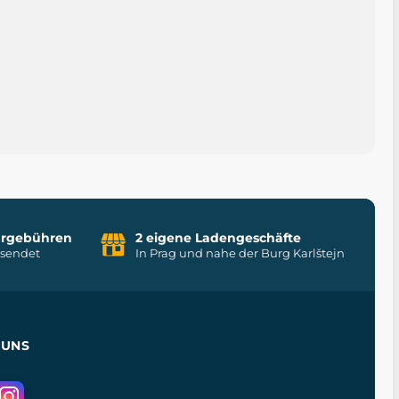
uhrgebühren
2 eigene Ladengeschäfte
rsendet
In Prag und nahe der Burg Karlštejn
 UNS