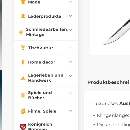
Mode
Lederprodukte
Schmiedearbeiten,
Mintage
Tischkultur
Home decor
Lagerleben und
Handwerk
Produktbeschre
Spiele und
Bücher
Luxuriöses
Aus
Filme, Spiele
Klingenlänge:
Königreich
Dicke der Kli
Böhmen