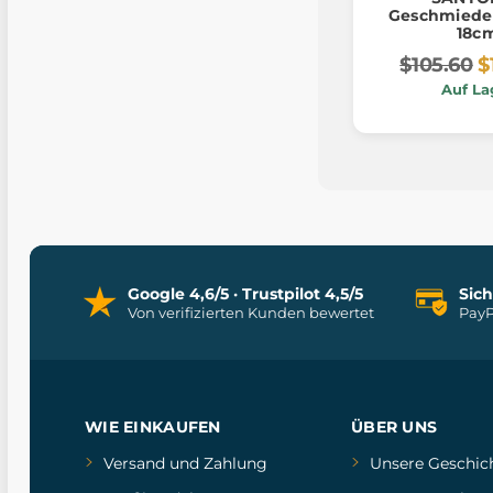
Geschmiedet
18c
$105.60
$
Auf La
Google 4,6/5 · Trustpilot 4,5/5
Sic
Von verifizierten Kunden bewertet
PayP
WIE EINKAUFEN
ÜBER UNS
Versand und Zahlung
Unsere Geschic