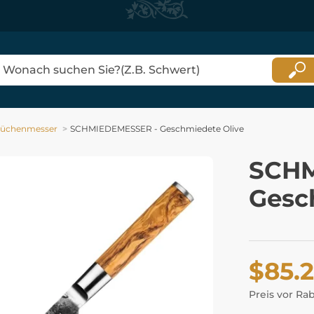
üchenmesser
SCHMIEDEMESSER - Geschmiedete Olive
SCHM
Gesc
$85.
Preis vor Ra