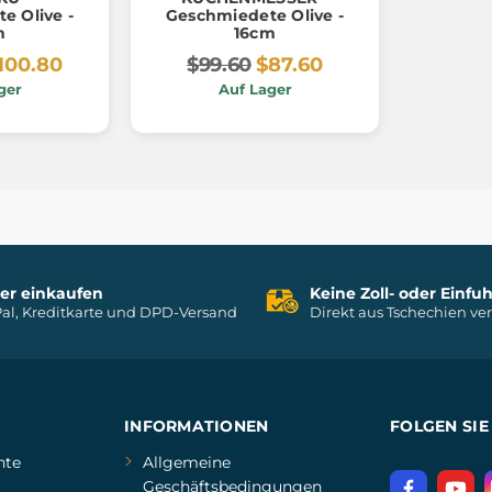
e Olive -
Geschmiedete Olive -
m
16cm
100.80
$99.60
$87.60
ger
Auf Lager
her einkaufen
Keine Zoll- oder Einf
al, Kreditkarte und DPD-Versand
Direkt aus Tschechien ve
INFORMATIONEN
FOLGEN SIE
hte
Allgemeine
Geschäftsbedingungen