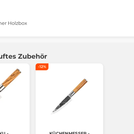
iner Holzbox
uftes Zubehör
-12%
KU -
KÜCHENMESSER -