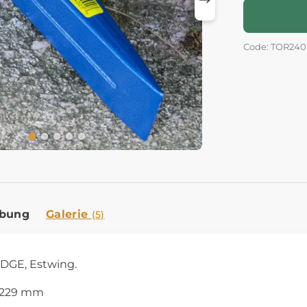
Code: TOR240
ibung
Galerie
(5)
DGE, Estwing.
 229 mm