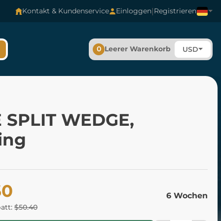
|
Kontakt & Kundenservice
Einloggen
Registrieren
0
Leerer Warenkorb
USD
 SPLIT WEDGE,
ing
60
6 Wochen
batt:
$50.40