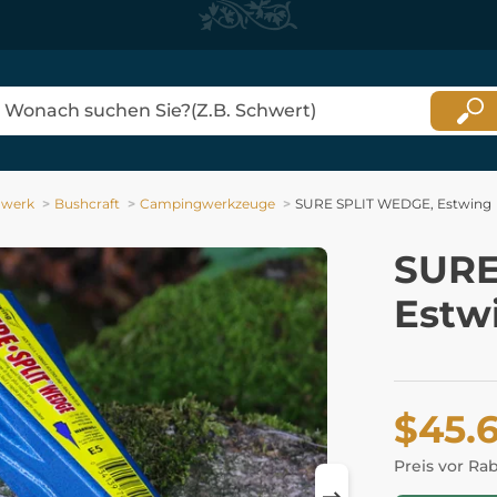
dwerk
Bushcraft
Campingwerkzeuge
SURE SPLIT WEDGE, Estwing
SURE
Estw
$45.
Preis vor Ra