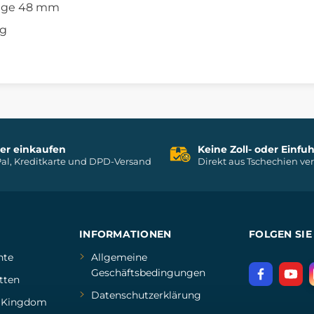
inge 48 mm
 g
her einkaufen
Keine Zoll- oder Einf
al, Kreditkarte und DPD-Versand
Direkt aus Tschechien ve
INFORMATIONEN
FOLGEN SIE
hte
Allgemeine
Geschäftsbedingungen
tten
Datenschutzerklärung
d
Kingdom