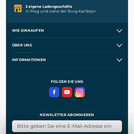
2 eigene Ladengeschäfte
In Prag und nahe der Burg Karlštejn
WIE EINKAUFEN
Versand und Zahlung
ÜBER UNS
Großhandel
Unsere Geschichte
INFORMATIONEN
Kontakt
Unsere Werkstätten
Allgemeine Geschäftsbedingungen
Referenzen
und
Kingdom Come: Deliverance
Datenschutzerklärung
FOLGEN SIE UNS
NEWSLETTER ABONNIEREN