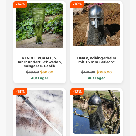
-14%
-16%
VENDEL POKALE, 7.
EINAR, Wikingerhelm
Jahrhundert Schweden,
mit 1,5 mm Geflecht
Valsgärde, Replik
$69.60
$60.00
$474.00
$396.00
Auf Lager
Auf Lager
-13%
-12%