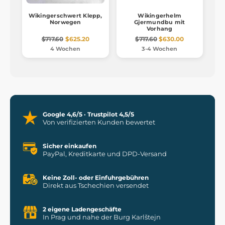
Wikingerschwert Klepp,
Wikingerhelm
Norwegen
Gjermundbu mit
Vorhang
$717.60
$625.20
$717.60
$630.00
4 Wochen
3-4 Wochen
Google 4,6/5 · Trustpilot 4,5/5
Von verifizierten Kunden bewertet
Sicher einkaufen
PayPal, Kreditkarte und DPD-Versand
Keine Zoll- oder Einfuhrgebühren
Direkt aus Tschechien versendet
2 eigene Ladengeschäfte
In Prag und nahe der Burg Karlštejn