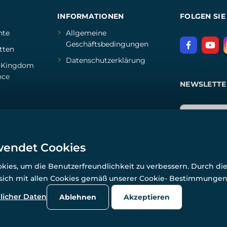
INFORMATIONEN
FOLGEN SIE
hte
Allgemeine
Geschäftsbedingungen
tten
Datenschutzerklärung
d
Kingdom
nce
NEWSLETTE
wendet Cookies
ies, um die Benutzerfreundlichkeit zu verbessern. Durch di
 sich mit allen Cookies gemäß unserer Cookie- Bestimmunge
© Alle Rechte vorbehalten. www.wulflund.de 2007-2026.
Powered by
Simplia.cz
, protected by reCAPTCHA.
licher Daten
Ablehnen
Akzeptieren