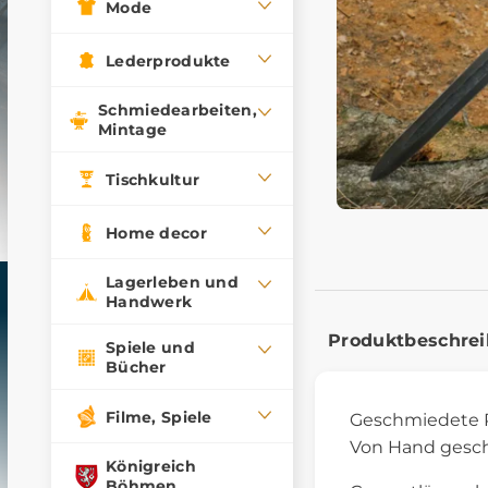
Mode
Lederprodukte
Schmiedearbeiten,
Mintage
Tischkultur
Home decor
Lagerleben und
Handwerk
Produktbeschre
Spiele und
Bücher
Filme, Spiele
Geschmiedete Re
Von Hand geschn
Königreich
Böhmen