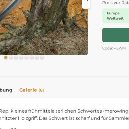
Preis vor Ra
Europa
Weltweit
Code: VSW41
ibung
Galerie
(8)
plik eines frühmittelalterlichen Schwertes (merowingi
itzter Holzgriff. Das Schwert ist scharf und für Samm