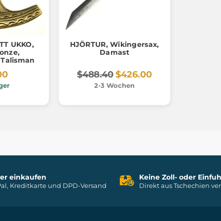
TT UKKO,
HJÖRTUR, Wikingersax,
onze,
Damast
r Talisman
00
$488.40
$426.00
ger
2-3 Wochen
her einkaufen
Keine Zoll- oder Einf
al, Kreditkarte und DPD-Versand
Direkt aus Tschechien ve