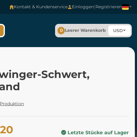
|
Kontakt & Kundenservice
Einloggen
Registrieren
0
Leerer Warenkorb
USD
winger-Schwert,
land
 Produktion
.20
Letzte Stücke auf Lager