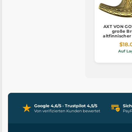
AXT VON GO
große Br
altfinnische
$18.
Auf La
Google 4,6/5 · Trustpilot 4,5/5
Sic
Von verifizierten Kunden bewertet
PayP