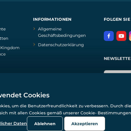
INFORMATIONEN
FOLGEN SIE
hte
Allgemeine
Geschäftsbedingungen
tten
Datenschutzerklärung
d
Kingdom
nce
NEWSLETTE
wendet Cookies
ies, um die Benutzerfreundlichkeit zu verbessern. Durch di
 sich mit allen Cookies gemäß unserer Cookie- Bestimmunge
© Alle Rechte vorbehalten. www.wulflund.de 2007-2026.
Powered by
Simplia.cz
, protected by reCAPTCHA.
licher Daten
Ablehnen
Akzeptieren