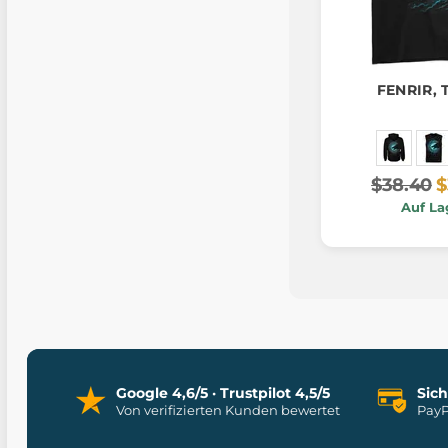
FENRIR, T
$38.40
$
Auf La
Google 4,6/5 · Trustpilot 4,5/5
Sic
Von verifizierten Kunden bewertet
PayP