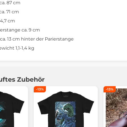
ca. 87 cm
ca. 71 cm
 4,7 cm
ierstange ca. 9 cm
a. 13 cm hinter der Parierstange
icht 1,1-1,4 kg
uftes Zubehör
-13%
-13%