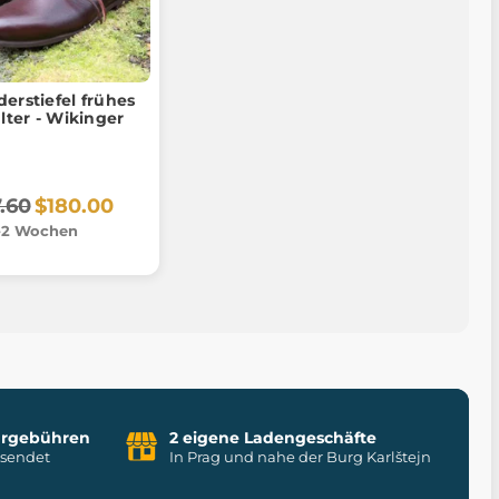
derstiefel frühes
alter - Wikinger
.60
$180.00
-2 Wochen
uhrgebühren
2 eigene Ladengeschäfte
rsendet
In Prag und nahe der Burg Karlštejn