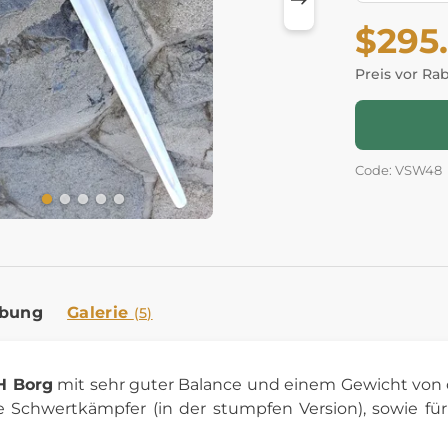
$295
Preis vor Ra
Code: VSW48
ibung
Galerie
(5)
H Borg
mit sehr guter Balance und einem Gewicht von c
e Schwertkämpfer (in der stumpfen Version), sowie für