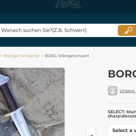
Wikinger Schwerter
BORG, Wikingerschwert
BORG
Unsere
SELECT: blu
sharp:decora