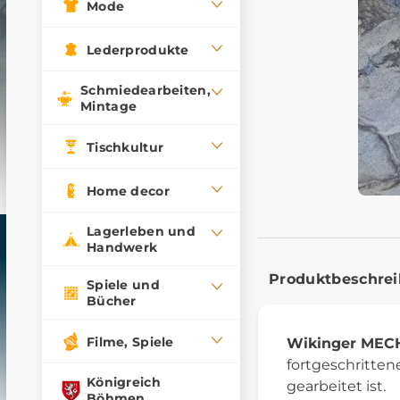
Mode
Lederprodukte
Schmiedearbeiten,
Mintage
Tischkultur
Home decor
Lagerleben und
Handwerk
Produktbeschre
Spiele und
Bücher
Filme, Spiele
Wikinger MEC
fortgeschritten
Königreich
gearbeitet ist.
Böhmen