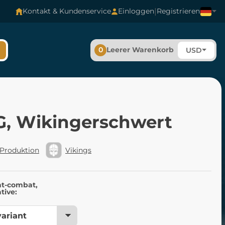
|
Kontakt & Kundenservice
Einloggen
Registrieren
0
Leerer Warenkorb
USD
, Wikingerschwert
 Produktion
Vikings
nt-combat,
tive: