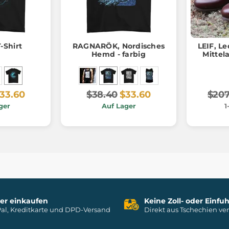
-Shirt
RAGNARÖK, Nordisches
LEIF, Le
Hemd - farbig
Mittel
33.60
$38.40
$33.60
$207
ger
Auf Lager
1
her einkaufen
Keine Zoll- oder Einf
al, Kreditkarte und DPD-Versand
Direkt aus Tschechien ve