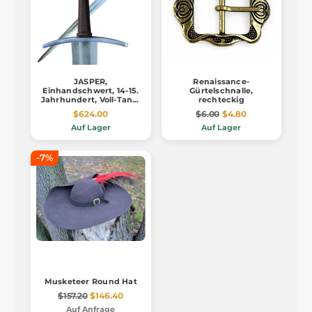
JASPER,
Renaissance-
Einhandschwert, 14-15.
Gürtelschnalle,
Jahrhundert, Voll-Tang,
rechteckig
mit Stein
$624.00
$6.00
$4.80
Auf Lager
Auf Lager
-7%
Musketeer Round Hat
$157.20
$146.40
Auf Anfrage