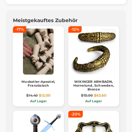
Meistgekauftes Zubehör
-17%
-12%
Musketier-Apostel,
WIKINGER ARMBADN,
Französisch
Hornelund, Schweden,
Bronze
$14.40
$12.00
$72.00
$63.60
Auf Lager
Auf Lager
-20%