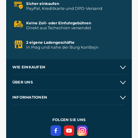
Sicher einkaufen
PayPal, Kreditkarte und DPD-Versand
Keine Zoll- oder Einfuhrgebühren
Direkt aus Tschechien versendet
2 eigene Ladengeschäfte
In Prag und nahe der Burg Karlštejn
WIE EINKAUFEN
Versand und Zahlung
ÜBER UNS
Großhandel
Unsere Geschichte
INFORMATIONEN
Kontakt
Unsere Werkstätten
Allgemeine Geschäftsbedingungen
Referenzen
und
Kingdom Come: Deliverance
Datenschutzerklärung
FOLGEN SIE UNS