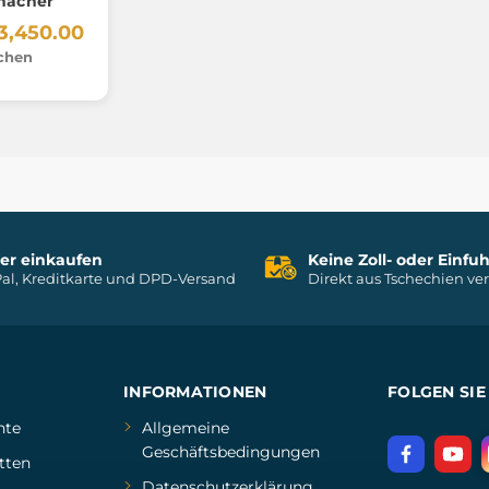
macher
3,450.00
chen
her einkaufen
Keine Zoll- oder Einf
al, Kreditkarte und DPD-Versand
Direkt aus Tschechien ve
INFORMATIONEN
FOLGEN SIE
hte
Allgemeine
Geschäftsbedingungen
tten
Datenschutzerklärung