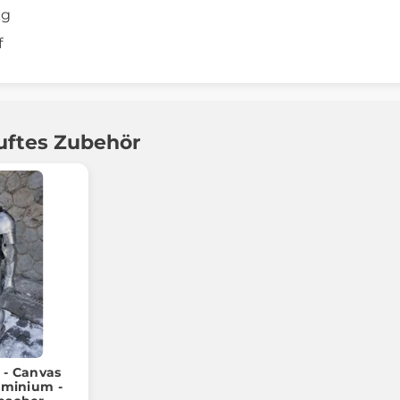
kg
f
uftes Zubehör
- Canvas
uminium -