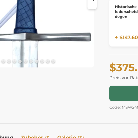
Historische
lederscheid
degen
+ $147.60
$375
Preis vor Ra
Code: MSW24
ibung
Zubehör
Galerie
(1)
(11)