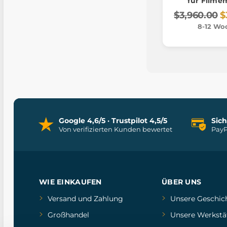
für Filme
$3,960.00
$
8-12 Wo
Google 4,6/5 · Trustpilot 4,5/5
Sic
Von verifizierten Kunden bewertet
PayP
WIE EINKAUFEN
ÜBER UNS
Versand und Zahlung
Unsere Geschic
Großhandel
Unsere Werkstä