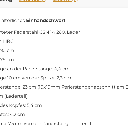
elalterliches
Einhandschwert
.
rteter Federstahl CSN 14 260, Leder
54 HRC
 92 cm
 76 cm
nge an der Parierstange: 4,4 cm
nge 10 cm von der Spitze: 2,3 cm
rierstange: 23 cm (19x19mm Parierstangenabschnitt am 
m (Lederteil)
es Kopfes: 5,4 cm
fes: 4,2 cm
ca. 7,5 cm von der Parierstange entfernt