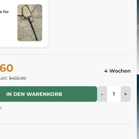
e für
.60
4 Wochen
batt:
$432.00
-
+
IN DEN WARENKORB
8