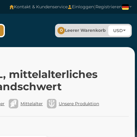
|
Kontakt & Kundenservice
Einloggen
Registrieren
0
Leerer Warenkorb
USD
 mittelalterliches
andschwert
ler
Mittelalter
Unsere Produktion