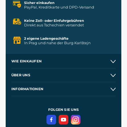
Sicher einkaufen
PayPal, Kreditkarte und DPD-Versand
Keine Zoll- oder Einfuhrgebühren
Direkt aus Tschechien versendet
2 eigene Ladengeschäfte
In Prag und nahe der Burg Karlštejn
WIE EINKAUFEN
Versand und Zahlung
ÜBER UNS
Großhandel
Unsere Geschichte
INFORMATIONEN
Kontakt
Unsere Werkstätten
Allgemeine Geschäftsbedingungen
Referenzen
und
Kingdom Come: Deliverance
Datenschutzerklärung
FOLGEN SIE UNS