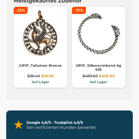
Meistgekauftes Zubehör
-12%
-17%
GRYF, Talisman Bronze
GRYF, Silberarmband Ag
925
$20.40
$18.00
$489.60
$406.80
Auf Lager
Auf Lager
Google 4,6/5 · Trustpilot 4,5/5
Von verifizierten Kunden bewertet