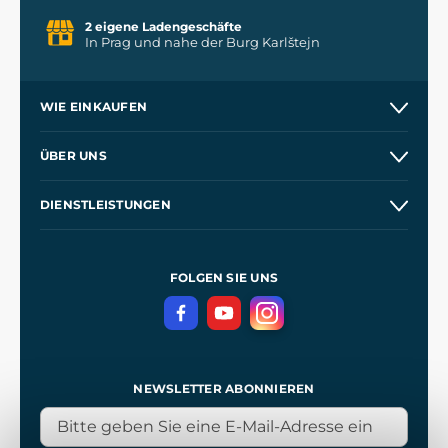
2 eigene Ladengeschäfte
In Prag und nahe der Burg Karlštejn
WIE EINKAUFEN
Versand und Zahlung
ÜBER UNS
Großhandel
Unsere Geschichte
DIENSTLEISTUNGEN
Kontakt
Unsere Werkstätten
Versand und Zahlung
Referenzen
und
Kingdom Come: Deliverance
Geschäftsbedingungen
FOLGEN SIE UNS
Datenschutz
NEWSLETTER ABONNIEREN