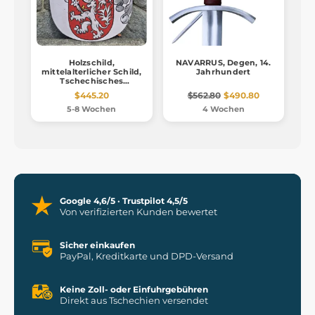
Holzschild,
NAVARRUS, Degen, 14.
mittelalterlicher Schild,
Jahrhundert
Tschechisches
Königreich
$445.20
$562.80
$490.80
5-8 Wochen
4 Wochen
Google 4,6/5 · Trustpilot 4,5/5
Von verifizierten Kunden bewertet
Sicher einkaufen
PayPal, Kreditkarte und DPD-Versand
Keine Zoll- oder Einfuhrgebühren
Direkt aus Tschechien versendet