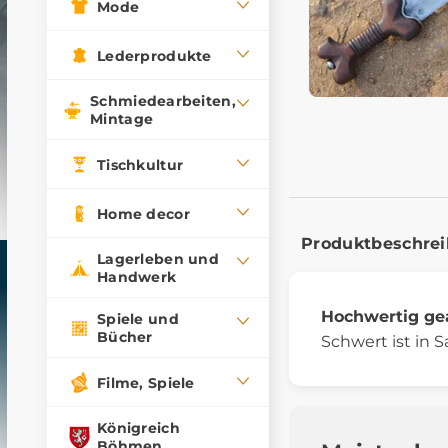
Mode
Lederprodukte
Schmiedearbeiten,
Mintage
Tischkultur
Home decor
Produktbeschre
Lagerleben und
Handwerk
Hochwertig gea
Spiele und
Bücher
Schwert ist in 
Filme, Spiele
Königreich
Böhmen