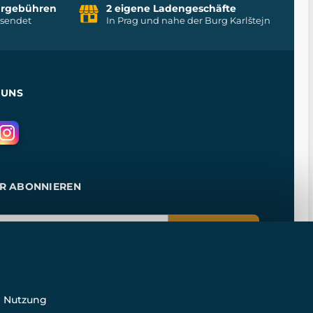
uhrgebühren
2 eigene Ladengeschäfte
rsendet
In Prag und nahe der Burg Karlštejn
 UNS
R ABONNIEREN
ANMELDEN
e Nutzung