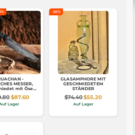
3%
-26%
RUACHAN -
GLASAMPHORE MIT
SCHES MESSER,
GESCHMIEDETEM
iedet mit Öse,
STÄNDER
verziert
0.80
$87.60
$74.40
$55.20
Auf Lager
Auf Lager