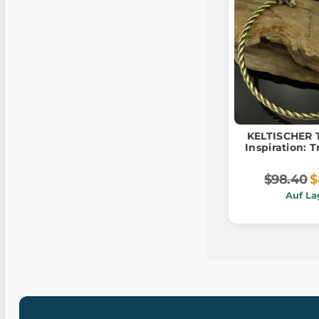
KELTISCHER 
Inspiration: 
$98.40
$
Auf La