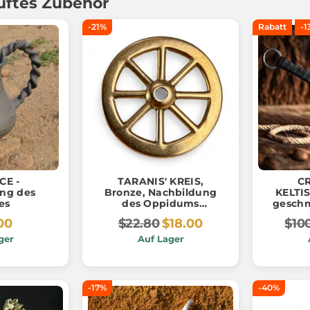
uftes Zubehör
-21%
Rabatt
-1
CE -
TARANIS' KREIS,
C
ng des
Bronze, Nachbildung
KELTI
es
des Oppidums
geschm
Stradonice, Böhmen
00
$22.80
$18.00
$10
ger
Auf Lager
-17%
-40%