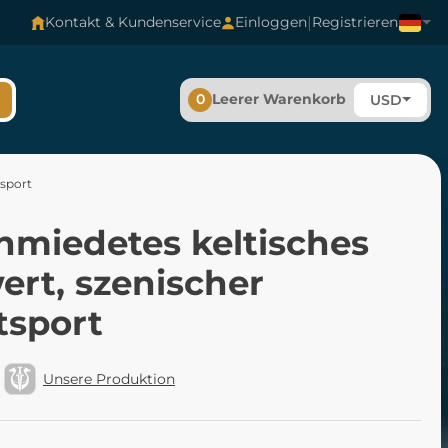
|
Kontakt & Kundenservice
Einloggen
Registrieren
0
Leerer Warenkorb
USD
tsport
hmiedetes keltisches
ert, szenischer
tsport
Unsere Produktion