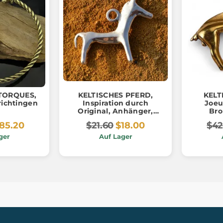
TORQUES,
KELTISCHES PFERD,
KELT
Trichtingen
Inspiration durch
Joeu
Original, Anhänger,
Bro
Bronze
85.20
$21.60
$18.00
$42
ger
Auf Lager