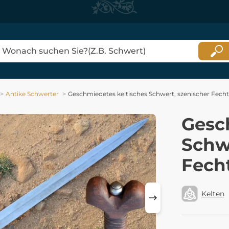
Antike Schwerter
Geschmiedetes keltisches Schwert, szenischer Fech
Gesc
Schw
Fech
Kelten