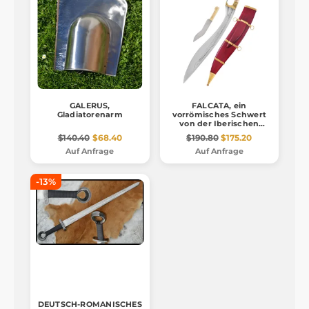
GALERUS,
FALCATA, ein
Gladiatorenarm
vorrömisches Schwert
von der Iberischen
Halbinsel
$140.40
$68.40
$190.80
$175.20
Auf Anfrage
Auf Anfrage
-13%
DEUTSCH-ROMANISCHES