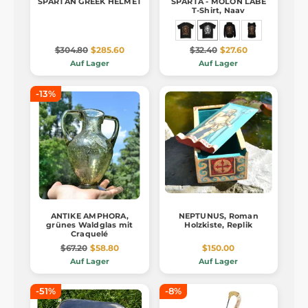
SPARTAN GREEK HELMET
SPARTA - MOLON LABE
T-Shirt, Naav
$304.80
$285.60
$32.40
$27.60
Auf Lager
Auf Lager
-13%
ANTIKE AMPHORA,
NEPTUNUS, Roman
grünes Waldglas mit
Holzkiste, Replik
Craquelé
$67.20
$58.80
$150.00
Auf Lager
Auf Lager
-51%
-8%