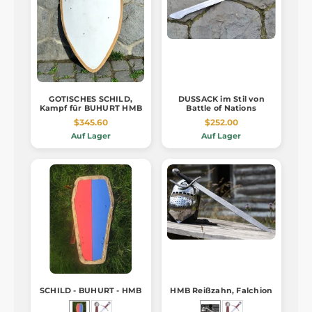
GOTISCHES SCHILD,
DUSSACK im Stil von
Kampf für BUHURT HMB
Battle of Nations
$345.60
$252.00
Auf Lager
Auf Lager
SCHILD - BUHURT - HMB
HMB Reißzahn, Falchion