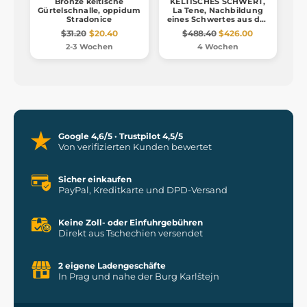
Bronze keltische
KELTISCHES SCHWERT,
Gürtelschnalle, oppidum
La Tene, Nachbildung
Stradonice
eines Schwertes aus der
Eisenzeit
$31.20
$20.40
$488.40
$426.00
2-3 Wochen
4 Wochen
Google 4,6/5 · Trustpilot 4,5/5
Von verifizierten Kunden bewertet
Sicher einkaufen
PayPal, Kreditkarte und DPD-Versand
Keine Zoll- oder Einfuhrgebühren
Direkt aus Tschechien versendet
2 eigene Ladengeschäfte
In Prag und nahe der Burg Karlštejn