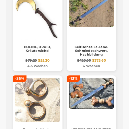
BOLINE, DRUID,
Keltisches La-Tène-
Kräutersichel
Schmiedeschwert,
Nachbildung
$79.20
$55.20
$420.00
$375.60
4-5 Wochen
4 Wochen
-35%
-13%