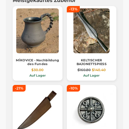
Meistgekauftes Zubehör
-13%
MÍKOVICE - Nachbildung
KELTISCHER
des Fundes
BAJONETTSPIESS
$30.00
$160.80
$140.40
Auf Lager
Auf Lager
-21%
-10%