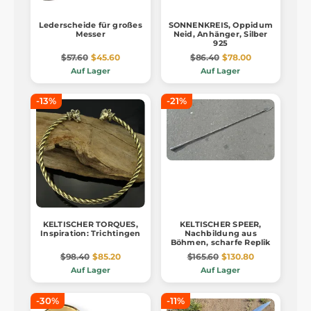
Lederscheide für großes
SONNENKREIS, Oppidum
Messer
Neid, Anhänger, Silber
925
$57.60
$45.60
$86.40
$78.00
Auf Lager
Auf Lager
-13%
-21%
KELTISCHER TORQUES,
KELTISCHER SPEER,
Inspiration: Trichtingen
Nachbildung aus
Böhmen, scharfe Replik
$98.40
$85.20
$165.60
$130.80
Auf Lager
Auf Lager
-30%
-11%