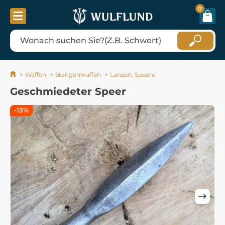
0
Waffen
Stangenwaffen
Lanzen, Speere
Geschmiedeter Speer
-13%