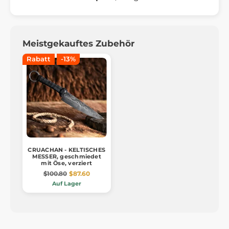
Meistgekauftes Zubehör
Rabatt
-13%
CRUACHAN - KELTISCHES
MESSER, geschmiedet
mit Öse, verziert
$100.80
$87.60
Auf Lager