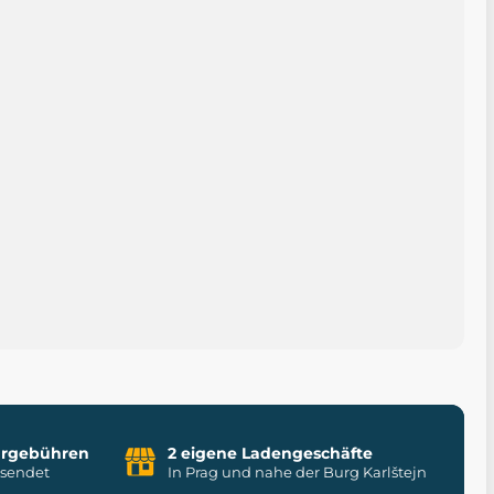
uhrgebühren
2 eigene Ladengeschäfte
rsendet
In Prag und nahe der Burg Karlštejn