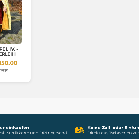
EL IV. -
ERLEIH
150.00
rage
her einkaufen
Keine Zoll- oder Einf
al, Kreditkarte und DPD-Versand
Direkt aus Tschechien ve