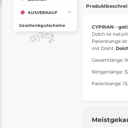
Produktbeschre
AUSVERKAUF
Geschenkgutscheine
CYPRIAN - goti
Dolch ist natür
Parierstange is
mit Draht.
Dolc
Gesamtlänge: 
Klingenlänge: 3
Parierstange: 13
Meistgeka