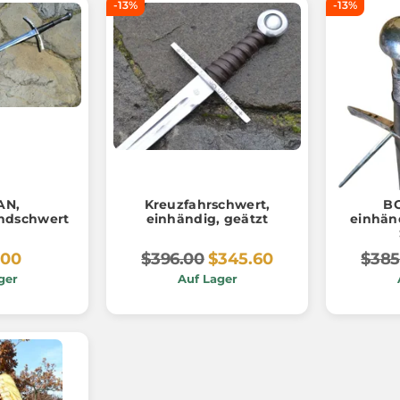
-13%
-13%
AN,
Kreuzfahrschwert,
B
ndschwert
einhändig, geätzt
einhän
.00
$396.00
$345.60
$385
ger
Auf Lager