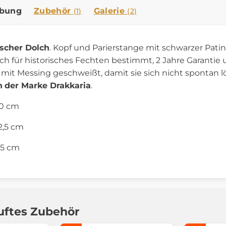
ibung
Zubehör
Galerie
(1)
(2)
scher Dolch
. Kopf und Parierstange mit schwarzer Patin
lich für historisches Fechten bestimmt, 2 Jahre Garantie
t mit Messing geschweißt, damit sie sich nicht spontan 
h
der Marke Drakkaria
.
50 cm
2,5 cm
,5 cm
uftes Zubehör