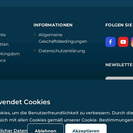
INFORMATIONEN
FOLGEN SIE
hte
Allgemeine
Geschäftsbedingungen
tten
Datenschutzerklärung
d
Kingdom
nce
NEWSLETTE
wendet Cookies
ies, um die Benutzerfreundlichkeit zu verbessern. Durch di
 sich mit allen Cookies gemäß unserer Cookie- Bestimmunge
© Alle Rechte vorbehalten. www.wulflund.de 2007-2026.
Powered by
Simplia.cz
, protected by reCAPTCHA.
licher Daten
Ablehnen
Akzeptieren