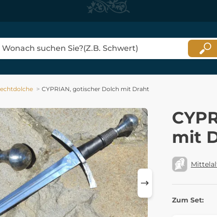
echtdolche
CYPRIAN, gotischer Dolch mit Draht
CYPR
mit 
Mittelal
Zum Set: