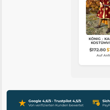
KÖNIG - KAR
KOSTÜMV
$172.80
$
Auf Anf
Google 4,6/5 · Trustpilot 4,5/5
Sic
Von verifizierten Kunden bewertet
PayP