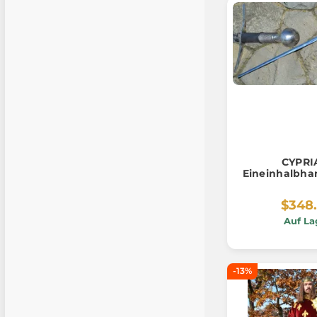
CYPRI
Eineinhalbha
$348
Auf La
-13%