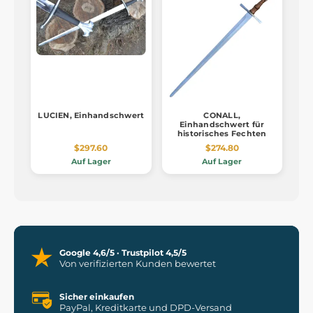
LUCIEN, Einhandschwert
CONALL,
Einhandschwert für
historisches Fechten
$297.60
$274.80
Auf Lager
Auf Lager
Google 4,6/5 · Trustpilot 4,5/5
Von verifizierten Kunden bewertet
Sicher einkaufen
PayPal, Kreditkarte und DPD-Versand