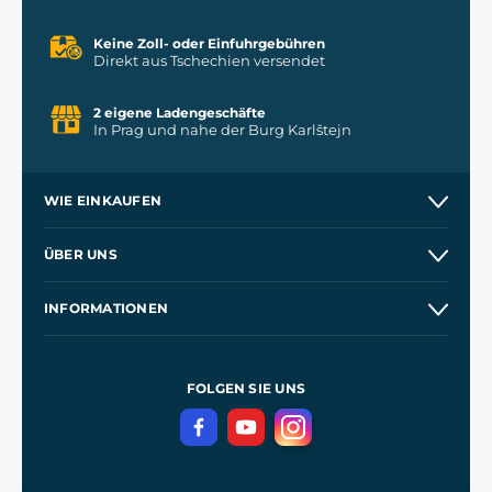
Keine Zoll- oder Einfuhrgebühren
Direkt aus Tschechien versendet
2 eigene Ladengeschäfte
In Prag und nahe der Burg Karlštejn
WIE EINKAUFEN
Versand und Zahlung
ÜBER UNS
Großhandel
Unsere Geschichte
INFORMATIONEN
Kontakt
Unsere Werkstätten
Allgemeine Geschäftsbedingungen
Referenzen
und
Kingdom Come: Deliverance
Datenschutzerklärung
FOLGEN SIE UNS