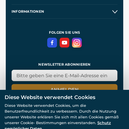
Großhandel
Unsere Geschichte
INFORMATIONEN
Kontakt
Unsere Werkstätten
Allgemeine Geschäftsbedingungen
Referenzen
und
Kingdom Come: Deliverance
Datenschutzerklärung
FOLGEN SIE UNS
NEWSLETTER ABONNIEREN
ANMELDEN
Diese Website verwendet Cookies
Diese Website verwendet Cookies, um die
Benutzerfreundlichkeit zu verbessern. Durch die Nutzung
unserer Website erklären Sie sich mit allen Cookies gemäß
unserer Cookie- Bestimmungen einverstanden.
Schutz
© Alle Rechte vorbehalten. www.wulflund.de 2007-2026.
persönlicher Daten
Powered by
Simplia.cz
, protected by reCAPTCHA.