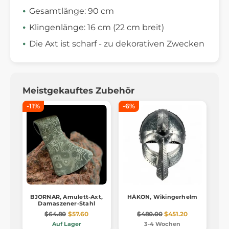
Gesamtlänge: 90 cm
Klingenlänge: 16 cm (22 cm breit)
Die Axt ist scharf - zu dekorativen Zwecken
Meistgekauftes Zubehör
-11%
-6%
BJORNAR, Amulett-Axt,
HÅKON, Wikingerhelm
Damaszener-Stahl
$64.80
$57.60
$480.00
$451.20
Auf Lager
3-4 Wochen