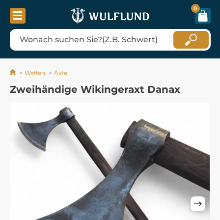
0
Waffen
Äxte
Zweihändige Wikingeraxt Danax