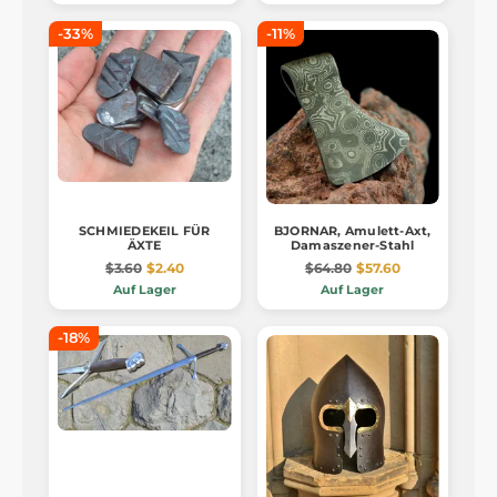
-33%
-11%
SCHMIEDEKEIL FÜR
BJORNAR, Amulett-Axt,
ÄXTE
Damaszener-Stahl
$3.60
$2.40
$64.80
$57.60
Auf Lager
Auf Lager
-18%