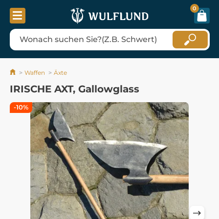
0
Waffen
Äxte
IRISCHE AXT, Gallowglass
-10%