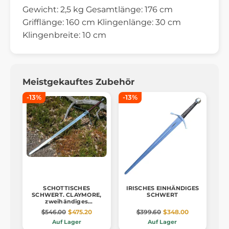
Gewicht: 2,5 kg Gesamtlänge: 176 cm
Grifflänge: 160 cm Klingenlänge: 30 cm
Klingenbreite: 10 cm
Meistgekauftes Zubehör
-13%
-13%
SCHOTTISCHES
IRISCHES EINHÄNDIGES
SCHWERT. CLAYMORE,
SCHWERT
zweihändiges
Langschwert
$546.00
$475.20
$399.60
$348.00
Auf Lager
Auf Lager