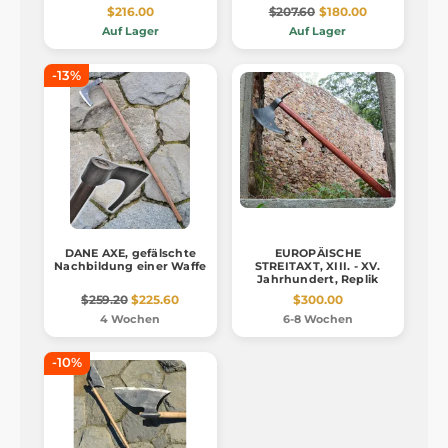
$216.00
$207.60
$180.00
Auf Lager
Auf Lager
-13%
DANE AXE, gefälschte
EUROPÄISCHE
Nachbildung einer Waffe
STREITAXT, XIII. - XV.
Jahrhundert, Replik
$259.20
$225.60
$300.00
4 Wochen
6-8 Wochen
-10%