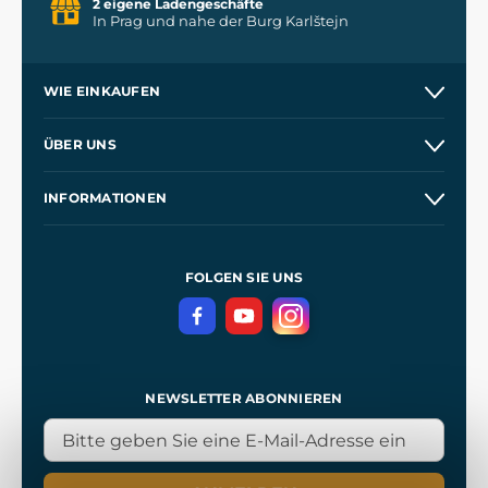
2 eigene Ladengeschäfte
In Prag und nahe der Burg Karlštejn
WIE EINKAUFEN
Versand und Zahlung
ÜBER UNS
Großhandel
Unsere Geschichte
INFORMATIONEN
Kontakt
Unsere Werkstätten
Allgemeine Geschäftsbedingungen
Referenzen
und
Kingdom Come: Deliverance
Datenschutzerklärung
FOLGEN SIE UNS
NEWSLETTER ABONNIEREN