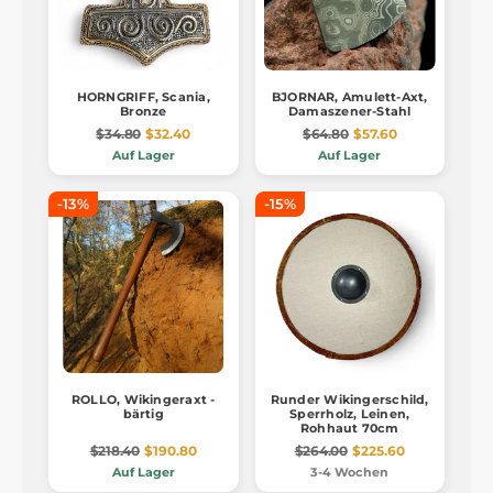
HORNGRIFF, Scania,
BJORNAR, Amulett-Axt,
Bronze
Damaszener-Stahl
$34.80
$32.40
$64.80
$57.60
Auf Lager
Auf Lager
-13%
-15%
ROLLO, Wikingeraxt -
Runder Wikingerschild,
bärtig
Sperrholz, Leinen,
Rohhaut 70cm
$218.40
$190.80
$264.00
$225.60
Auf Lager
3-4 Wochen