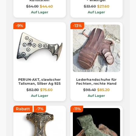
Kunststein
- Wikinger
$54.00
$44.40
$33.60
$27.60
Auf Lager
Auf Lager
-9%
-13%
PERUN-AXT, slawischer
Lederhandschuhe für
Talisman, Silber Ag 925
Fechten, rechte Hand
$82.80
$75.60
$98.40
$85.20
Auf Lager
Auf Lager
Rabatt
-7%
-11%