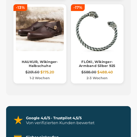
-13%
-17%
HAUKUR, Wikinger-
FLÓKI, Wikinger-
Halbschuhe
Armband Silber 925
$201.60
$175.20
$588.00
$488.40
1-2 Wochen
2-3 Wochen
Google 4,6/5 · Trustpilot 4,5/5
Von verifizierten Kunden bewertet