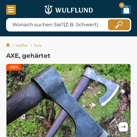
0
Waffen
Äxte
AXE, gehärtet
-30%