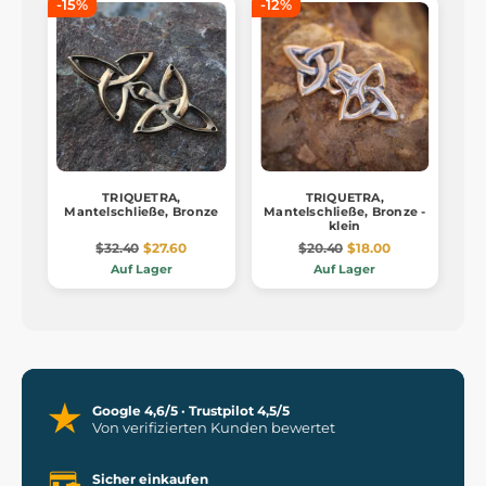
-15%
-12%
TRIQUETRA,
TRIQUETRA,
Mantelschließe, Bronze
Mantelschließe, Bronze -
klein
$32.40
$27.60
$20.40
$18.00
Auf Lager
Auf Lager
Google 4,6/5 · Trustpilot 4,5/5
Von verifizierten Kunden bewertet
Sicher einkaufen