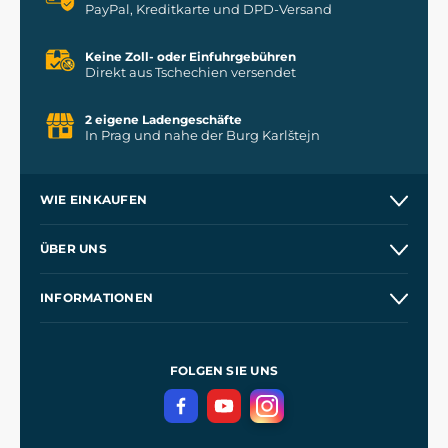
PayPal, Kreditkarte und DPD-Versand
Keine Zoll- oder Einfuhrgebühren
Direkt aus Tschechien versendet
2 eigene Ladengeschäfte
In Prag und nahe der Burg Karlštejn
WIE EINKAUFEN
Versand und Zahlung
ÜBER UNS
Großhandel
Unsere Geschichte
INFORMATIONEN
Kontakt
Unsere Werkstätten
Allgemeine Geschäftsbedingungen
Referenzen
und
Kingdom Come: Deliverance
Datenschutzerklärung
FOLGEN SIE UNS