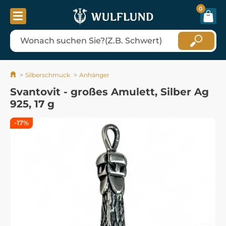
0
Silberschmuck
Anhänger
Svantovit - großes Amulett, Silber Ag
925, 17 g
-17%