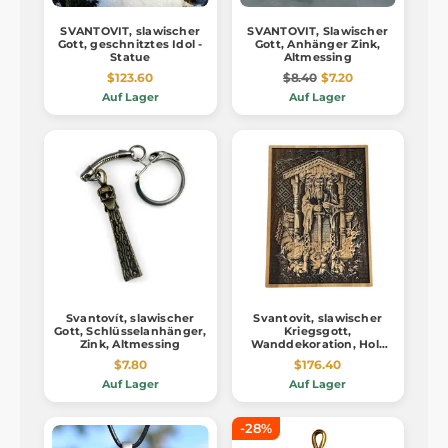
SVANTOVIT, slawischer
SVANTOVIT, Slawischer
Gott, geschnitztes Idol -
Gott, Anhänger Zink,
Statue
Altmessing
$123.60
$8.40
$7.20
Auf Lager
Auf Lager
Svantovít, slawischer
Svantovit, slawischer
Gott, Schlüsselanhänger,
Kriegsgott,
Zink, Altmessing
Wanddekoration, Holz
30x40cm
$7.80
$176.40
Auf Lager
Auf Lager
-28%