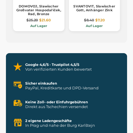
DOMOVOJ, Slawischer
SVANTOVIT, Slawischer
Großvater Hospodaříček,
Gott, Anhänger Zink
Rad, Bronze
$25.20
$21.60
$8.40
$7.20
Auf Lager
Auf Lager
Google 4,6/5 · Trustpilot 4,5/5
Von verifizierten Kunden bewertet
Sicher einkaufen
PayPal, Kreditkarte und DPD-Versand
Keine Zoll- oder Einfuhrgebühren
Direkt aus Tschechien versendet
2 eigene Ladengeschäfte
In Prag und nahe der Burg Karlštejn