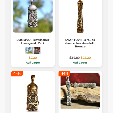
DOMOVOI, slawischer
SVANTOVIT, großes
Hausgeist, Zink
slawisches Amulett,
Bronze
$7.20
$34.80
$25.20
Auf Lager
Auf Lager
-14%
-14%