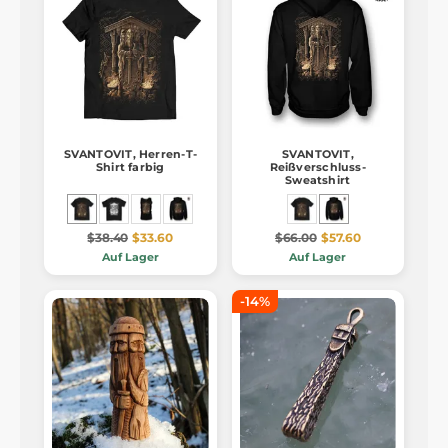
SVANTOVIT, Herren-T-
SVANTOVIT,
Shirt farbig
Reißverschluss-
Sweatshirt
$38.40
$33.60
$66.00
$57.60
Auf Lager
Auf Lager
-14%