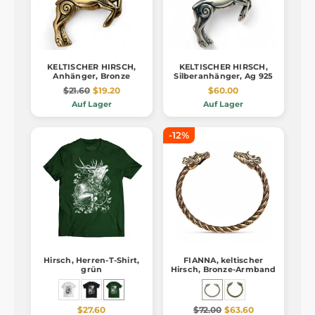
KELTISCHER HIRSCH,
KELTISCHER HIRSCH,
Anhänger, Bronze
Silberanhänger, Ag 925
$21.60
$19.20
$60.00
Auf Lager
Auf Lager
-12%
Hirsch, Herren-T-Shirt,
FIANNA, keltischer
grün
Hirsch, Bronze-Armband
$27.60
$72.00
$63.60