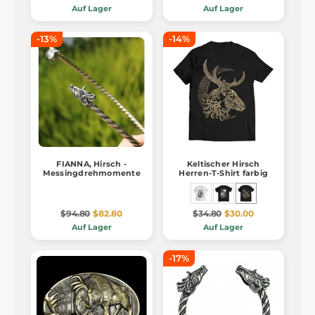
Auf Lager
Auf Lager
-13%
-14%
FIANNA, Hirsch -
Keltischer Hirsch
Messingdrehmomente
Herren-T-Shirt farbig
$94.80
$82.80
$34.80
$30.00
Auf Lager
Auf Lager
-17%