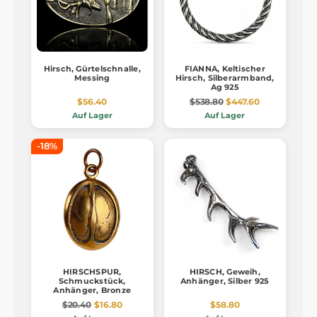
Hirsch, Gürtelschnalle,
FIANNA, Keltischer
Messing
Hirsch, Silberarmband,
Ag 925
$56.40
$538.80
$447.60
Auf Lager
Auf Lager
-18%
HIRSCHSPUR,
HIRSCH, Geweih,
Schmuckstück,
Anhänger, Silber 925
Anhänger, Bronze
$20.40
$16.80
$58.80