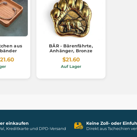
chen aus
BÄR - Bärenfährte,
mbänder
Anhänger, Bronze
21.60
$21.60
ger
Auf Lager
her einkaufen
Keine Zoll- oder Einf
al, Kreditkarte und DPD-Versand
Direkt aus Tschechien ve