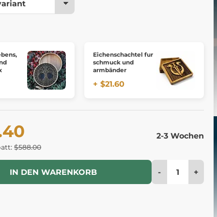
ebens,
Eichenschachtel fur
nd
schmuck und
x
armbänder
+ $21.60
.40
2-3 Wochen
batt:
$588.00
-
+
IN DEN WARENKORB