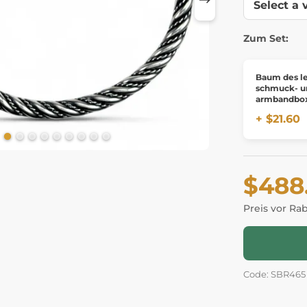
Zum Set:
Baum des l
schmuck- u
armbandbo
+ $21.60
$488
Preis vor Ra
Code: SBR465