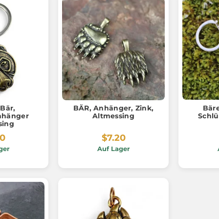
Bär,
BÄR, Anhänger, Zink,
Bäre
nhänger
Altmessing
Schlü
sing
80
$7.20
ger
Auf Lager