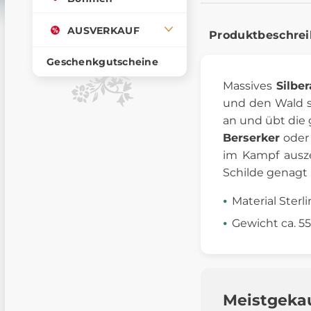
AUSVERKAUF
Produktbeschre
Geschenkgutscheine
Massives
Silbe
und den Wald se
an und übt die 
Berserker
oder 
im Kampf ausze
Schilde genagt
Material Sterli
Gewicht ca. 5
Meistgeka