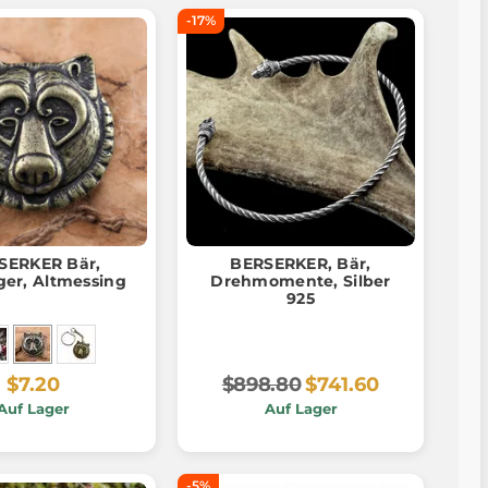
-17%
SERKER Bär,
BERSERKER, Bär,
er, Altmessing
Drehmomente, Silber
925
$7.20
$898.80
$741.60
Auf Lager
Auf Lager
-5%