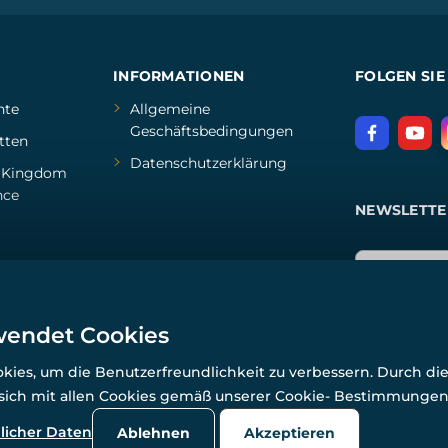
INFORMATIONEN
FOLGEN SIE
hte
Allgemeine
Geschäftsbedingungen
tten
Datenschutzerklärung
d
Kingdom
nce
NEWSLETTE
wendet Cookies
ies, um die Benutzerfreundlichkeit zu verbessern. Durch di
 sich mit allen Cookies gemäß unserer Cookie- Bestimmunge
© Alle Rechte vorbehalten. www.wulflund.de 2007-2026.
Powered by
Simplia.cz
, protected by reCAPTCHA.
licher Daten
Ablehnen
Akzeptieren