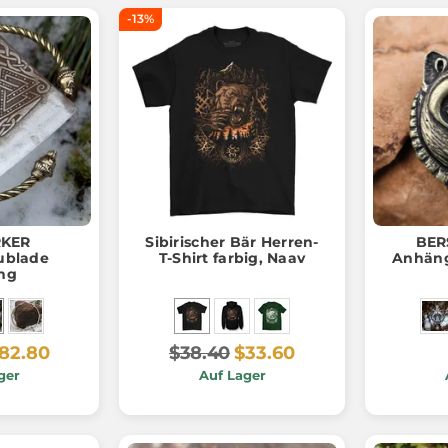
-13%
RKER
Sibirischer Bär Herren-
BER
ublade
T-Shirt farbig, Naav
Anhäng
ng
82.80
$38.40
$33.60
ger
Auf Lager