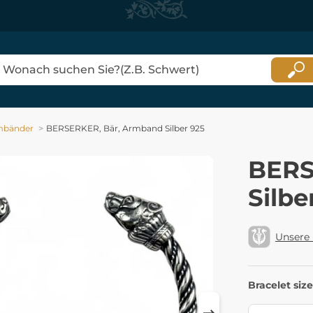
mbänder
BERSERKER, Bär, Armband Silber 925
BERS
Silbe
Unsere
Bracelet size