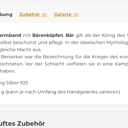
ibung
Zubehör
Galerie
(2)
(9)
rarmband
mit
Bärenköpfen
.
Bär
gilt als der König des
lbst beschützt und pflegt. In der slawischen Mytholog
gleiche Macht aus.
Berserker war die Bezeichnung für die Krieger des eur
ichneten. Vor der Schlacht verfielen sie in eine Kam
 haben.
ng Silber 925
5 g (kann je nach Umfang des Handgelenks variieren)
uftes Zubehör