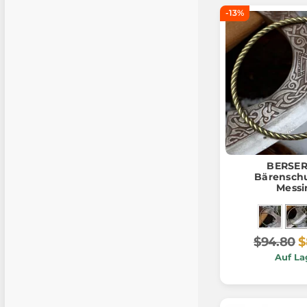
-13%
BERSE
Bärensch
Messi
$94.80
$
Auf La