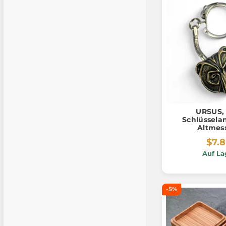
URSUS, 
Schlüssela
Altmes
$7.
Auf La
-5%