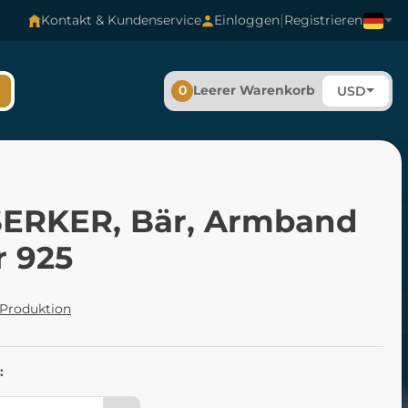
|
Kontakt & Kundenservice
Einloggen
Registrieren
0
Leerer Warenkorb
USD
ERKER, Bär, Armband
r 925
 Produktion
: