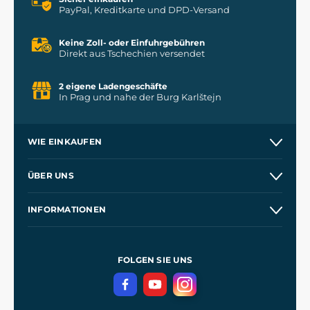
PayPal, Kreditkarte und DPD-Versand
Keine Zoll- oder Einfuhrgebühren
Direkt aus Tschechien versendet
2 eigene Ladengeschäfte
In Prag und nahe der Burg Karlštejn
WIE EINKAUFEN
Versand und Zahlung
ÜBER UNS
Großhandel
Unsere Geschichte
INFORMATIONEN
Kontakt
Unsere Werkstätten
Allgemeine Geschäftsbedingungen
Referenzen
und
Kingdom Come: Deliverance
Datenschutzerklärung
FOLGEN SIE UNS