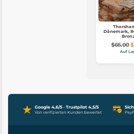
Thorsha
Dänemark, R
Bron
$66.00
$
Auf La
Google 4,6/5 · Trustpilot 4,5/5
Sic
Von verifizierten Kunden bewertet
PayP