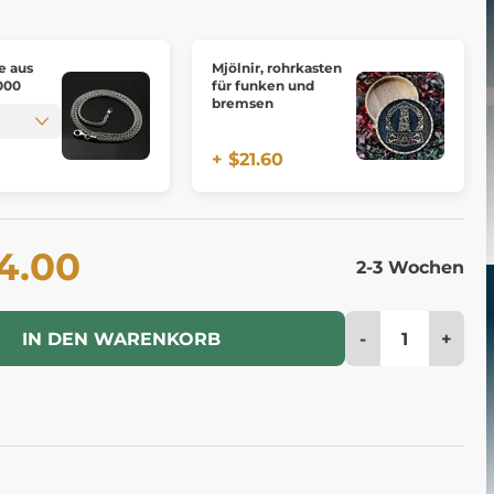
e aus
Mjölnir, rohrkasten
1000
für funken und
bremsen
+ $21.60
4.00
2-3 Wochen
-
+
IN DEN WARENKORB