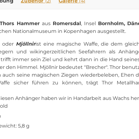
ibung
Zubehör
Galerie
(2)
(4)
Thors Hammer
aus
Romersdal
, Insel
Bornholm, Dän
chen Nationalmuseum in Kopenhagen ausgestellt.
, oder
Mjöllnir
ist eine magische Waffe, die dem glei
iegern und wikingerzeitlichen Seefahrern als Anhä
 trifft immer sein Ziel und kehrt dann in die Hand sein
ber den Himmel. Mjöllnir bedeutet "Brecher". Thor benut
 auch seine magischen Ziegen wiederbeleben, Ehen da
Waffe sicher führen zu können, trägt Thor Metallh
diesen Anhänger haben wir in Handarbeit aus Wachs herg
Gold
m
wicht: 5,8 g