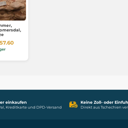
mmer,
omersdal,
ze
57.60
ger
her einkaufen
Keine Zoll- oder Einf
al, Kreditkarte und DPD-Versand
Direkt aus Tschechien ve