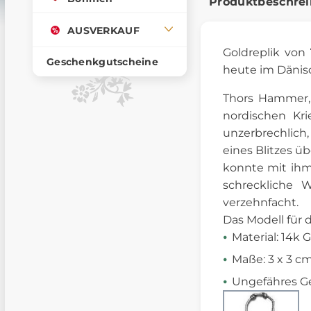
Produktbeschre
AUSVERKAUF
Goldreplik von
Geschenkgutscheine
heute im Dänis
Thors Hammer
nordischen Kr
unzerbrechlich,
eines Blitzes ü
konnte mit ihm
schreckliche 
verzehnfacht.
Das Modell für 
Material: 14k 
Maße: 3 x 3 c
Ungefähres Ge