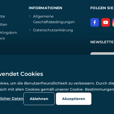
INFORMATIONEN
FOLGEN SIE
hte
Allgemeine
Geschäftsbedingungen
tten
Datenschutzerklärung
d
Kingdom
nce
NEWSLETTE
wendet Cookies
ies, um die Benutzerfreundlichkeit zu verbessern. Durch di
 sich mit allen Cookies gemäß unserer Cookie- Bestimmunge
© Alle Rechte vorbehalten. www.wulflund.de 2007-2026.
Powered by
Simplia.cz
, protected by reCAPTCHA.
licher Daten
Ablehnen
Akzeptieren