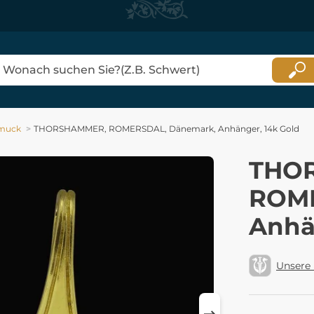
muck
THORSHAMMER, ROMERSDAL, Dänemark, Anhänger, 14k Gold
THO
ROME
Anhä
Unsere