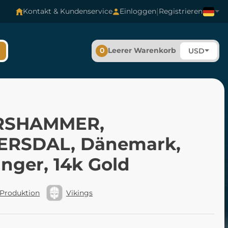
|
Kontakt & Kundenservice
Einloggen
Registrieren
0
Leerer Warenkorb
USD
RSHAMMER,
RSDAL, Dänemark,
nger, 14k Gold
 Produktion
Vikings