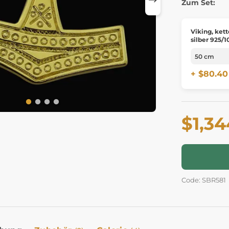
Zum Set:
Viking, kett
silber 925/
+ $80.40
$1,34
Code: SBR581