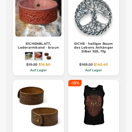
EICHENBLATT,
EICHE - heiliger Baum
Lederarmband - braun
des Lebens Anhänger
Silber 925, 17g
$19.20
$16.80
$169.20
$140.40
Auf Lager
Auf Lager
-13%