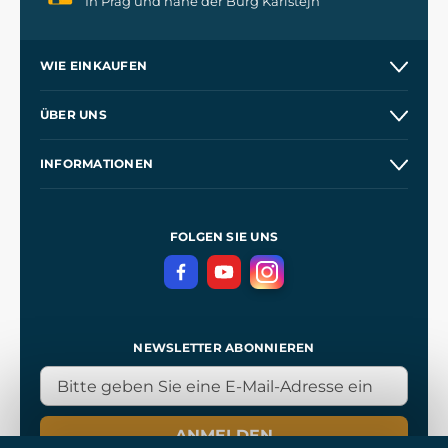
In Prag und nahe der Burg Karlštejn
WIE EINKAUFEN
Versand und Zahlung
ÜBER UNS
Großhandel
Unsere Geschichte
INFORMATIONEN
Kontakt
Unsere Werkstätten
Allgemeine Geschäftsbedingungen
Referenzen
und
Kingdom Come: Deliverance
Datenschutzerklärung
FOLGEN SIE UNS
NEWSLETTER ABONNIEREN
ANMELDEN