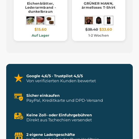
Eichenblätter,
GRÜNER MANN,
Lederarmband -
ärmelloses T-Shirt
dunkelbraun
$15.60
$38.40
$33.60
Auf Lager
1-2 Wochen
Google 4,6/5 · Trustpilot 4,5/5
Von verifizierten Kunden bewertet
Sicher einkaufen
PayPal, Kreditkarte und DPD-Versand
Keine Zoll- oder Einfuhrgebühren
Direkt aus Tschechien versendet
2 eigene Ladengeschäfte