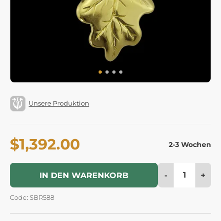
Unsere Produktion
$1,392.00
2-3 Wochen
-
+
IN DEN WARENKORB
Code: SBR588