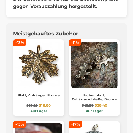
gegen Vorauszahlung hergestellt.
Meistgekauftes Zubehör
-13%
-11%
Blatt, Anhänger Bronze
Eichenblatt,
Gehäuseschließe, Bronze
$19.20
$16.80
$43.20
$38.40
Auf Lager
Auf Lager
-13%
-17%