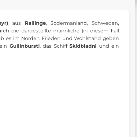
yr)
aus
Rallinge
, Sodermanland, Schweden,
urch die dargestellte männliche (in diesem Fall
r, ob es im Norden Frieden und Wohlstand geben
wein
Gullinbursti
, das Schiff
Skídbladni
und ein