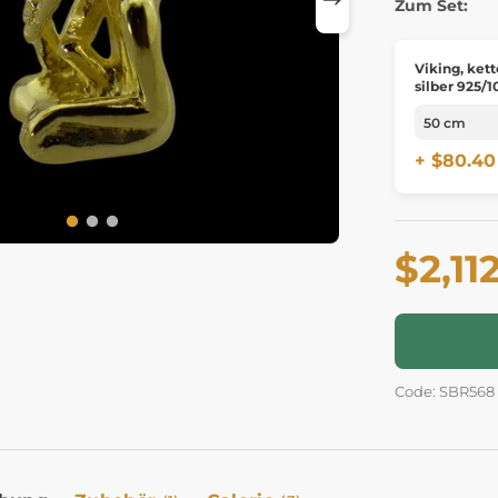
Zum Set:
Viking, kett
silber 925/
+ $80.40
$2,11
Code: SBR568