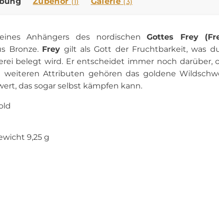
ibung
Zubehör
Galerie
(1)
(3)
 eines Anhängers des nordischen
Gottes Frey (Fre
us Bronze.
Frey
gilt als Gott der Fruchtbarkeit, was d
hlerei belegt wird. Er entscheidet immer noch darübe
n weiteren Attributen gehören das goldene Wildsch
ert, das sogar selbst kämpfen kann.
old
wicht 9,25 g