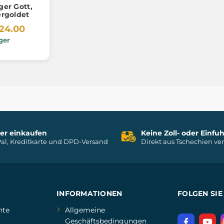
ger Gott,
ergoldet
24.00
ger
her einkaufen
Keine Zoll- oder Einf
al, Kreditkarte und DPD-Versand
Direkt aus Tschechien ve
INFORMATIONEN
FOLGEN SIE
hte
Allgemeine
Geschäftsbedingungen