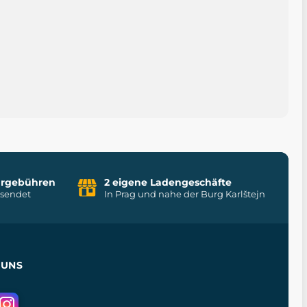
uhrgebühren
2 eigene Ladengeschäfte
rsendet
In Prag und nahe der Burg Karlštejn
 UNS