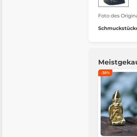
Foto des Origina
Schmuckstücke
Meistgeka
-38%