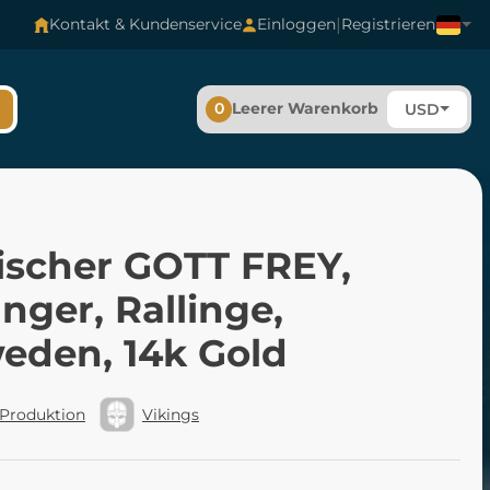
|
Kontakt & Kundenservice
Einloggen
Registrieren
0
Leerer Warenkorb
USD
ischer GOTT FREY,
ger, Rallinge,
eden, 14k Gold
 Produktion
Vikings