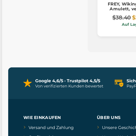
FREY, Wikin
Amulett, v
$38.40
$
Auf La
Google 4,6/5 · Trustpilot 4,5/5
Sic
Von verifizierten Kunden bewertet
PayP
WIE EINKAUFEN
ÜBER UNS
Versand und Zahlung
Unsere Geschic