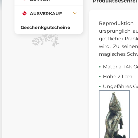
Produktbeschre
AUSVERKAUF
Reproduktion
Geschenkgutscheine
ursprünglich a
göttliche) Pra
wird. Zu seine
magisches Schw
Material 14k G
Höhe 2,1 cm
Ungefähres Ge